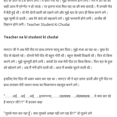
ब्रा के उपर से टच करने लगा। मैं काँप गयी थी। मुझे सनसनी होने लगी। मन में डर था की
कही आज मैं प्रेग्नेंट न हो जाऊं। पर इतना मजा मिल रहा था की क्या बताऊँ। मैं उनकी गोद
में बैठी हुई थी। वो मेरे दोनों छाती को दबाने लगे और मुझे ब्रा के उपर ही किस करने लगे।
खूब चुम्मी ले डाली। अब मेरे कंधे को सहलाने लगे। मुझे सनसनी होने लगी। अजीब सी
सिहरन होने लगी। Teacher Student Ki Chudai:
Teacher ne ki student ki chudai
मास्टर जी ने अब मेरी पीठ पर हाथ लगाना चालू कर दिया। मुझे मजा आ रहा था। कुछ देर
पीठ से खेलते रहे। दोस्तों मेरी पीठ भी बहुत गोरी थी। बहुत सेक्सी दिखती थी। फिर वो किस
करने लगे। मुझे सुरसुरी होने लगी। काफी देर तक मेरी पीठ पर किस किया। फिर ब्रा के हुक
को खोलने लगे। अब मैं नंगी होने वाली थी। आज मैं कसके चुदने वाली थी।
इसलिए मेरा दिल भी धकर धकर कर रहा था। मास्टर जी ने ब्रा उतार डाली और पूरी पीठ पर
हाथ लगाकर मेरी जवान त्वचा का चिकनापन महसूस करने लगे।
“……अई…अई….अई…..इसस्स्स्स्…….उहह्ह्ह्ह…..ओह्ह्ह्हह्ह….ये क्या कर रहे
है मास्टर जी???” मैं डरकर कहा
“तुमसे प्यार कर रहा हूँ। क्या तुमको अच्छा नही लग रहा है??” वो पूछने लगे