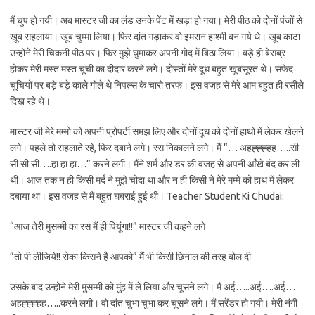
मैं चुप हो गयी। अब मास्टर जी का लंड उनके पेंट में खड़ा हो गया। मेरी पीठ को दोनों पंजों से
खूब सहलाया। खूब चुम्मा लिया। फिर दांत गड़ाकर वो इमरान हाश्मी बन गये थे। खूब काटा
उन्होंने मेरी चिकनी पीठ पर। फिर मुझे घुमाकर अपनी गोद में बिठा लिया। बड़े ही बेसब्र
होकर मेरी मस्त मस्त चूची का दीदार करने लगे। दोस्तों मेरे दूध बहुत खूबसूरत थे। सफ़ेद
चूचियों पर बड़े बड़े काले गोले थे निपल्स के चारो तरफ। इस वजह से मेरे आम बहुत ही रसीले
दिख रहे थे।
मास्टर जी मेरे मम्मो को अपनी प्रोपर्टी समझ लिए और दोनों दूध को दोनों हाथो में लेकर खेलने
लगे। पहले तो सहलाते रहे, फिर दबाने लगे। रस निकालने लगे। मैं “… अहह्ह्ह्हह…..सी
सी सी सी….हा हा हा…” करने लगी। मैंने शर्म और डर की वजह से अपनी आँखे बंद कर ली
थी। आज तक न ही किसी मर्द ने मुझे चोदा था और न ही किसी ने मेरे मम्मे को हाथ में लेकर
दबाया था। इस वजह से मैं बहुत घबराई हुई थी। Teacher Student Ki Chudai:
“आज तेरी मुसम्मी का रस मैं ही पियूंगा!!” मास्टर जी कहने लगे
“तो पी लीजिये!! रोका किसने है आपको” मैं भी किसी छिनाल की तरह बोल दी
उसके बाद उन्होंने मेरी मुसम्मी को मुंह में ले लिया और चूसने लगे। मैं अई…..अई….अई…
अहह्ह्ह्हह…..करने लगी। वो दांत चुभा चुभा कर चूसने लगे। मैं सरेंडर हो गयी। मेरी नंगी