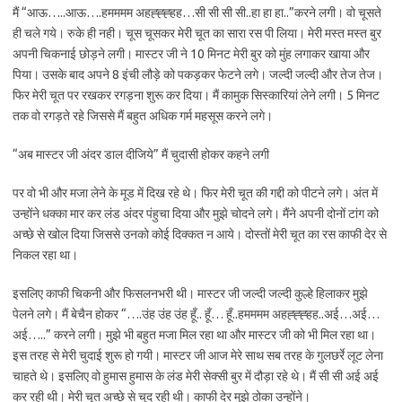
मैं “आऊ…..आऊ….हमममम अहह्ह्ह्हह…सी सी सी सी..हा हा हा..”करने लगी। वो चूसते
ही चले गये। रुके ही नही। चूस चूसकर मेरी चूत का सारा रस पी लिया। मेरी मस्त मस्त बुर
अपनी चिकनाई छोड़ने लगी। मास्टर जी ने 10 मिनट मेरी बुर को मुंह लगाकर खाया और
पिया। उसके बाद अपने 8 इंची लौड़े को पकड़कर फेटने लगे। जल्दी जल्दी और तेज तेज।
फिर मेरी चूत पर रखकर रगड़ना शुरू कर दिया। मैं कामुक सिस्कारियां लेने लगी। 5 मिनट
तक वो रगड़ते रहे जिससे मैं बहुत अधिक गर्म महसूस करने लगे।
“अब मास्टर जी अंदर डाल दीजिये” मैं चुदासी होकर कहने लगी
पर वो भी और मजा लेने के मूड में दिख रहे थे। फिर मेरी चूत की गद्दी को पीटने लगे। अंत में
उन्होंने धक्का मार कर लंड अंदर पंहुचा दिया और मुझे चोदने लगे। मैंने अपनी दोनों टांग को
अच्छे से खोल दिया जिससे उनको कोई दिक्कत न आये। दोस्तों मेरी चूत का रस काफी देर से
निकल रहा था।
इसलिए काफी चिकनी और फिसलनभरी थी। मास्टर जी जल्दी जल्दी कुल्हे हिलाकर मुझे
पेलने लगे। मैं बेचैन होकर “….उंह उंह उंह हूँ.. हूँ… हूँ..हमममम अहह्ह्ह्हह..अई…अई…
अई…..” करने लगी। मुझे भी बहुत मजा मिल रहा था और मास्टर जी को भी मिल रहा था।
इस तरह से मेरी चुदाई शुरू हो गयी। मास्टर जी आज मेरे साथ सब तरह के गुलछर्रे लूट लेना
चाहते थे। इसलिए वो हुमास हुमास के लंड मेरी सेक्सी बुर में दौड़ा रहे थे। मैं सी सी अई अई
कर रही थी। मेरी चूत अच्छे से चुद रही थी। काफी देर मुझे ठोका उन्होंने।