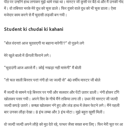
पीठ पर उन्होंने हाथ लगाकर मुझे थामे रखा था। मास्टर जी कुर्सी पर बैठे थे और मैं उनकी गोद
में। वो तबियत भरके मेरे दूध को चूस डाले। फिर दुसरे वाले दूध को भी चूस डाला। ऐसा
मजेदार काम करने से मैं चुदासी लड़की बन गयी।
Student ki chudai ki kahani
“बोल वंदना!! आज चुदवाएगी या बहाना मारेगी??” वो पूछने लगे
मेरे खुले बालो में ऊँगली फिराने लगे।
“चुदाउंगी आज आपसे मैं। कोई नखड़ा नही मारूंगी” मैं बोली
“तो चल साली बिस्तर पर!! नंगी हो जा जल्दी से” 40 वर्षीय मास्टर जी बोले
मैं जल्दी से सामने पड़े बिस्तर पर गयी और सलवार और पेंटी उतार डाली। नंगी होकर टाँगे
खोलकर पसर गयी। अपने सिर के नीचे मैंने तकिया लगा ली। उधर मेरे मास्टर जी जल्दी
जल्दी कपड़े उतारे। कच्छा खोलकर नंगे हुए और लंड हाथ में लेकर फेटने लगे। मैंने पहली
बार उनका लौड़ा देखा। 8 इंच लम्बा और 3 इंच मोटा। मुझे बहुत ख़ुशी मिली।
वो जल्दी जल्दी अपने लौड़े को मुठ देते रहे, पत्थर जैसा सख्त बना लिए। फिर मेरी चूत पर आ