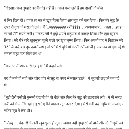
“वंदना!! आज तुम्हारे घर में कोई नही है। आज मजा लेते है हम दोनों” वो बोले
मैं सिर हिला दी। पहले तो सर ने खूब किस किया और मुझे गर्म कर दिया। फिर मेरे सूट के
उपर से दूध को मसलने लगे। मैं “..अहहह्ह्ह्हह स्सीईईईइ….अअअअअ….आहा …हा हा
सी सी सी” करने लगी। मास्टर जी ने मुझे अपने बाहूपाश में जकड़ लिया और खूब चुम्बन
लिया। मेरे गोरे गोरे खूबसूरत फूले गालो पर खूब चुम्मा लिया। फिर अपनी गोद में बिठाकर मेरे
36” के बड़े बड़े दूध दबाने लगे। दोस्तों मेरी चूचियां काफी रसीली थी। जब जब वो दबा रहे थे
उनको बड़ा मजा मिल रहा था।
“मास्टर जी आराम से दबाइये!!” मैं कहने लगी
पर वो माने ही नही और जोर जोर से सूट के उपर से मसल डाले। मैं चुदासी लड़की बन गई
थी।
“मुझे तेरी रसीली मुसम्मी देखनी है” वो बोले और फिर मेरे सूट को उतरवाने लगे। मैं भी समझ
गयी की वो मानेंगे नही। इसलिए मैंने अपना सूट उतार दिया। मेरी बड़ी बड़ी चूचियां जालीदार
सफ़ेद ब्रा में कैद थी।
“ओह्ह…. वंदना!! कितनी खूबसूरत हो तुम। जवाब नही तुम्हारा” वो बोले और दोनों चूची को