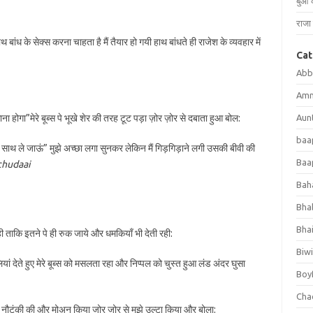
बुआ 
राजा 
ांध के सेक्स करना चाहता है मैं तैयार हो गयी हाथ बांधते ही राजेश के व्यवहार में
Cat
Abb
Amm
ना होगा”मेरे बूब्स पे भूखे शेर की तरह टूट पड़ा ज़ोर ज़ोर से दबाता हुआ बोल:
Aun
baap
साथ ले जाऊं” मुझे अच्छा लगा सुनकर लेकिन मैं गिड़गिड़ाने लगी उसकी बीवी की
Baap
chudaai
Bah
Bhab
Bha
ी रही ताकि इतने पे ही रुक जाये और धमकियाँ भी देती रही:
Biwi
यां देते हुए मेरे बूब्स को मसलता रहा और निप्पल को चुस्त हुआ लंड अंदर घुसा
Boy
Chac
र नौटंकी की और मोअन किया जोर जोर से मुझे उल्टा किया और बोला: