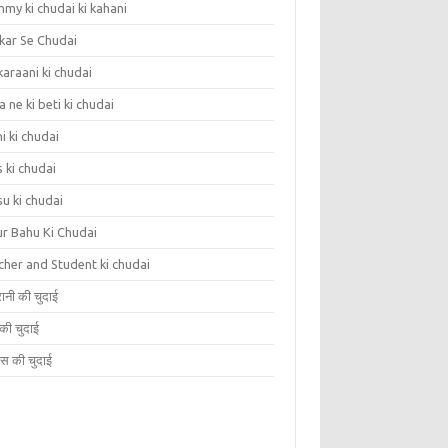
my ki chudai ki kahani
kar Se Chudai
araani ki chudai
 ne ki beti ki chudai
i ki chudai
 ki chudai
u ki chudai
ur Bahu Ki Chudai
cher and Student ki chudai
ानी की चुदाई
 की चुदाई
सेस की चुदाई