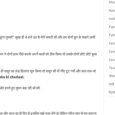
Mum
Nau
nauk
Papa
Patn
छोडूंगा तुमको” सुबह ही 4 बजे उठ के मेरी सवारी की और हम दोनों छुप के देखने आयी
Saas
Saas
ुमन ने दोनों हाथ पीछे करके अपने बालों को ठीक किया तो उसके दोनों छोटे छोटे बूब्स
Sas
Tea
से ही ससुर का लंड हिलाना सुरु किया तो ससुर की भी नींद टूट गयी और कल तक जो
नौकर
hu ki chudaai:
पत्नी
ी और हस्ते हुए सुमन कह रही थी की:
प्रिं
था और आज का ही दिन है इसलिए मुझे मज़ा लेने दो लेकिन प्लीज दांत से मत काटना