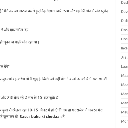
Dadi
री है” मैंने डर का नाटक करते हुए गिड़गिड़ाना जारी रखा और वह मेरी गांड में लंड घुसेड़
Dev
Didi
ेश ने और हाथ खोल दिए।
Dost
Dost
 हो चूका था माफ़ी मांग रहा था।
Ince
Jija
ल देंगे”
kaa
Maa
 कुछ भी वह करेगा तो मैं खुद ही किसी को नहीं बोलने वाली उसको ये भी पता था की
Maa
Mama
थे और टीवी देख रहे थे रात के 10 बज़ चुके थे।
Mam
बूब्स से खेलता रहा 10-15 मिनट में ही दोनों गरम हो गए राजेश ने जबरन मेरा
Mau
ाई सुरु कर दी.
Sasur bahu ki chudaai:
है
Mom