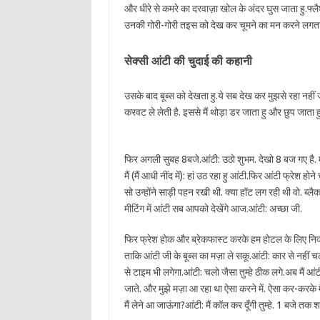
और धीरे से कमरे का दरवाज़ा खोल के अंदर घुस जाता हु.फ्लैश
उनकी गोरी-गोरी तइस को देख कर चूमने का मन करने लगता ह
सेक्सी आंटी की चुदाई की कहानी
उसके बाद बूब्स को देखता हु.ये सब देख कर मुझसे रहा नहीं 
करवट ले लेती है. इससे मैं थोड़ा डर जाता हु और छुप जाता हु
फिर अगली सुबह 8बजे.आंटी: उठो शुभम. देखो 8 बज गए है. मु
मैं (मैं आधी नींद में): हां उठ रहा हु आंटी.फिर आंटी फ्रेश 
सो उन्होंने साड़ी पहन रखी थी. क्या हॉट लग रही थी वो. ब्लैक
मीटिंग में आंटी सब आपको देखेंगे आज.आंटी: अच्छा जी.
फिर फ्रेश होक और ब्रेकफास्ट करके हम होटल के लिए निकल प
ताकि आंटी जी के बूब्स का मज़ा ले सकू.आंटी: कार से नहीं च
से टाइम भी लगेगा.आंटी: चलो जैसा तुम्हे ठीक लगे.अब मैं आंट
जाते. और मुझे मज़ा आ रहा था ऐसा करने में. ऐसा कर-करके मै
मैं लेने आ जाऊंगा?आंटी: मैं कॉल कर दूँगी तुम्हे. 1 बजे तक श