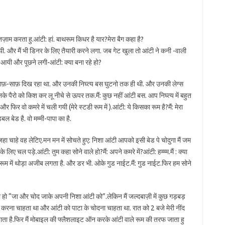
ंतज़ाम करता हु.आंटी: हां. बाथरूम किधर है यार?मेरा बैग कहा है?
गयी. और मैं भी डिनर के लिए तैयारी करने लगा. जब गेट खुला तो आंटी ने कनी -वाली
ई आयी और पूछने लगी-आंटी: क्या बना रहे हो?
वेज साफ़-साफ़ दिख रहा था. और उनकी निघ्त्य बस घुटनो तक ही थी. और उनकी लेग्स
े पैरो को किश कर लू नीचे से ऊपर तक.मैं: कुछ नहीं आंटी बस. आप निघ्त्य में बहुत
फिर वो कमरे में चली गयी (मेरे स्टडी रूम में ).आंटी: ये किसका रूम है?मैं: मेरा
बल बेड है. वो मम्मी-पापा का है.
आप जहा चाहे वह लेटिए.मन मन में सोचते हुए: निशा आंटी आपको इसी बेड पे चोदुगा मैं जम
 चल पड़े.आंटी: तुम कहा सोने वाले हो?मैं: अपने कमरे में?आंटी: हम्म्म.मैं : क्या
ूम में थोड़ा अजीब लगता है. और डर भी. ओके गुड नाईट.मैं: गुड नाईट.फिर हम सोने
ही हो “जा और चोद जाके अपनी निशा आंटी को”.लेकिन मैं जल्दबाज़ी में कुछ गड़बड़
िंग करना चाहता था और आंटी को पाटा के चोदना चाहता था. रात को 2 बजे मेरी नींद
ाता है.फिर मैं मोबाइल की फ्लैशलाइट ऑन करके आंटी वाले रूम की तरफ जाता हु