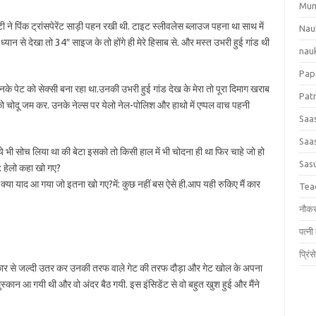
Mum
टी ने पिंक ट्रांसपेरेंट साड़ी पहन रखी थी. टाइट स्लीवलेस ब्लाउज पहना था साथ में
Nau
ध्यान से देखा तो 34″ साइज के तो होंगे ही मेरे हिसाब से. और मस्त उभरी हुई गांड थी
nauk
Papa
के पेट को सेक्सी बना रहा था.उनकी उभरी हुई गांड देख के मेरा तो पूरा दिमाग खराब
Patn
को चोदू जम कर. उनके नेल्स पर येलो नेल-पोलिश और हाथो में एप्पल वाच पहनी
Saas
Saas
े भी सोच लिया था की बेटा इसको तो किसी हाल में भी चोदना ही था फिर चाहे जो हो
Sas
टी: हेलो कहा खो गए?
क्या याद आ गया जो इतना खो गए?में: कुछ नहीं बस ऐसे ही.आप यही रुकिए मैं कार
Tea
नौकर
पत्नी
प्रिं
िर कार से जल्दी उतर कर उनकी तरफ वाले गेट की तरफ दौड़ा और गेट खोल के अपना
ुस्कान आ गयी थी और वो अंदर बैठ गयी. इस इंसिडेंट से वो बहुत खुश हुई और मैंने