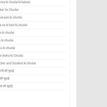
my ki chudai ki kahani
kar Se Chudai
araani ki chudai
 ne ki beti ki chudai
i ki chudai
 ki chudai
u ki chudai
ur Bahu Ki Chudai
cher and Student ki chudai
ानी की चुदाई
 की चुदाई
सेस की चुदाई