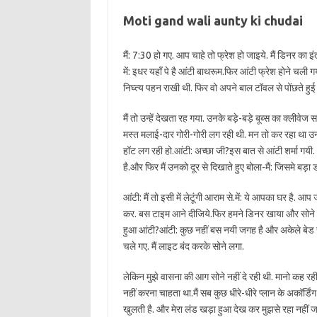
Moti gand wali aunty ki chudai
मैं: 7:30 हो गए. आप चाहे तो फ्रेश हो जाइये. मैं डिनर का इ
में: इधर यहाँ पे है आंटी बाथरूम.फिर आंटी फ्रेश होने चली 
निघ्त्य पहन राखी थी. फिर वो अपने बाल टॉवल से पोंछते हु
मैं तो उन्हें देखता रह गया. उनके बड़े-बड़े बूब्स का क्ली
मस्त मलाई-दार गोरी-गोरी लग रही थी. मन तो कर रहा था उनक
हॉट लग रही हो.आंटी: अच्छा जी?इस बात से आंटी शर्मा गयी. और 
है.और फिर मैं उनको दूर से दिखाते हुए बोला-मैं: जिसमे बड़ा ड
आंटी: मैं तो इसी में लेटूंगी आराम से.में: ये आपका घर है. 
कर. बस टाइम आने दीजिये.फिर हमने डिनर खाया और सोने के लिए
हुआ आंटी?आंटी: कुछ नहीं बस नयी जगह है और अकेले बेड र
चले गए. मैं लाइट बंद करके सोने लगा.
लेकिन मुझे वासना की आग सोने नहीं दे रही थी. मानो कह र
नहीं करना चाहता था.मैं सब कुछ धीरे-धीरे प्लान के अकॉर्ड
खुलती है. और मेरा लंड खड़ा हुआ देख कर मुझसे रहा नहीं ज