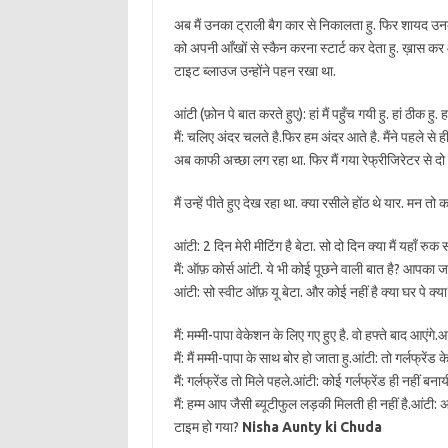
अब मैं उनका ट्राली बैग कार से निकालता हु. फिर शायद उनक
को अपनी आँखों से स्कैन करना स्टार्ट कर देता हु. ख़ास कर
टाइट ब्लाउज उन्होंने पहन रखा था.
आंटी (फ़ोन पे बात करते हुए): हां मैं पहुँच गयी हु. हां ठीक हु
मैं: चलिए अंदर चलते है.फिर हम अंदर आते है. मैंने पहले से
अब काफी अच्छा लग रहा था. फिर मैं गया रेफ्रीजिरेटर से दो 
मैं उन्हें पीते हुए देख रहा था. क्या रसीले होंठ थे यार. म
आंटी: 2 दिन मेरी मीटिंग है बेटा. सो दो दिन क्या मैं यहाँ रुक
मैं: ऑफ़ कोर्स आंटी. ये भी कोई पूछने वाली बात है? आप
आंटी: सो स्वीट ऑफ़ यू बेटा. और कोई नहीं है क्या घर पे क्या
मैं: मम्मी-पापा वेकेशन के लिए गए हुए है. वो हफ्ते बाद आएंगे.आं
मैं: मैं मम्मी-पापा के साथ बोर हो जाता हु.आंटी: तो गर्लफ्रें
मैं: गर्लफ्रेंड तो मिले पहले.आंटी: कोई गर्लफ्रेंड ही नहीं 
मैं: हम्म आप जैसी ब्यूटीफुल लड़की मिलती ही नहीं है.आंटी: अ
टाइम हो गया?
Nisha Aunty ki Chuda