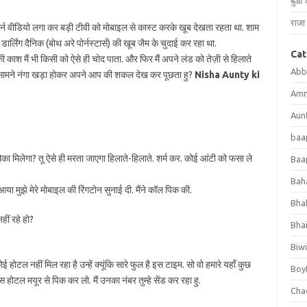
बुआ 
राजा 
ोर्न वीडियो लगा कर बड़ी टीवी को मोबाइल से कास्ट करके खूब देखता रहता था. शाम
ार्लिंग दैनिक (बोथ अरे पोर्नस्टार्स) की खूब जैम के चुदाई कर रहा था.
Cat
ी काश मैं भी किसी को ऐसे ही चोद पाता. और फिर मैं अपने लंड को तेज़ी से हिलाते
Abb
 के सामने नंगा खड़ा होकर अपने आप की शकल देख कर पूछता हु?
Nisha Aunty ki
Amm
Aun
baap
मौका मिलेगा? तू ऐसे ही मरता जाएगा हिलाते-हिलाते. शर्म कर. कोई आंटी को फसा ले
Baap
Bah
या मुझे मेरे मोबाइल की रिंगटोन सुनाई दी. मैंने कॉल पिक की.
Bhab
हीं रहे हो?
Bha
Biwi
 होटल नहीं मिल रहा है उन्हें क्यूंकि सारे फुल है इस टाइम. सो वो हमारे यहाँ कुछ
Boy
 पास होटल मयूर से पिक कर लो. मैं उनका नंबर तुम्हे सेंड कर रहा हु.
Chac