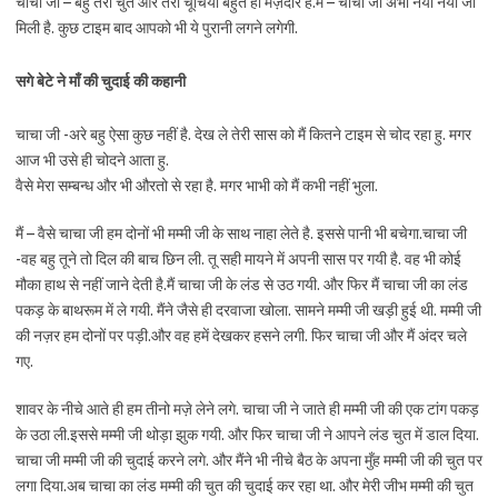
चाचा जी – बहु तेरी चुत और तेरी चूचिया बहुत ही मज़ेदार है.मैं – चाचा जी अभी नयी नयी जो
मिली है. कुछ टाइम बाद आपको भी ये पुरानी लगने लगेगी.
सगे बेटे ने माँ की चुदाई की कहानी
चाचा जी -अरे बहु ऐसा कुछ नहीं है. देख ले तेरी सास को मैं कितने टाइम से चोद रहा हु. मगर
आज भी उसे ही चोदने आता हु.
वैसे मेरा सम्बन्ध और भी औरतो से रहा है. मगर भाभी को मैं कभी नहीं भुला.
मैं – वैसे चाचा जी हम दोनों भी मम्मी जी के साथ नाहा लेते है. इससे पानी भी बचेगा.चाचा जी
-वह बहु तूने तो दिल की बाच छिन ली. तू सही मायने में अपनी सास पर गयी है. वह भी कोई
मौका हाथ से नहीं जाने देती है.मैं चाचा जी के लंड से उठ गयी. और फिर मैं चाचा जी का लंड
पकड़ के बाथरूम में ले गयी. मैंने जैसे ही दरवाजा खोला. सामने मम्मी जी खड़ी हुई थी. मम्मी जी
की नज़र हम दोनों पर पड़ी.और वह हमें देखकर हसने लगी. फिर चाचा जी और मैं अंदर चले
गए.
शावर के नीचे आते ही हम तीनो मज़े लेने लगे. चाचा जी ने जाते ही मम्मी जी की एक टांग पकड़
के उठा ली.इससे मम्मी जी थोड़ा झुक गयी. और फिर चाचा जी ने आपने लंड चुत में डाल दिया.
चाचा जी मम्मी जी की चुदाई करने लगे. और मैंने भी नीचे बैठ के अपना मुँह मम्मी जी की चुत पर
लगा दिया.अब चाचा का लंड मम्मी की चुत की चुदाई कर रहा था. और मेरी जीभ मम्मी की चुत