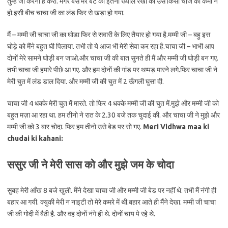
तुम्हे जो करना है करो. मगर बस मेरे बेटे का इतना ख्याल रखो की उसे किसी चीज को कमी न
हो.इसी बीच चाचा जी का लंड फिर से खड़ा हो गया.
मैं – मम्मी जी चाचा जी का घोडा फिर से सवारी के लिए तैयार हो गया है.मम्मी जी – बहु इस
घोड़े को मैंने बहुत घी पिलाया. तभी तो ये आज भी मेरी सेवा कर रहा है.चाचा जी – भाभी आप
दोनों मेरे सामने घोड़ी बन जाओ.और चाचा जी की बात सुनते ही मैं और मम्मी जी घोड़ी बन गए.
तभी चाचा जी हमारे पीछे आ गए. और हम दोनों की गांड पर थप्पड़ मारने लगे.फिर चाचा जी ने
मेरी चुत में लंड डाल दिया. और मम्मी जी की चुत में 2 ऊँगली घुसा दी.
चाचा जी 4 धक्के मेरी चुत में मारते. तो फिर 4 धक्के मम्मी जी की चुत में.मुझे और मम्मी जी को
बहुत मज़ा आ रहा था. हम तीनो ने रात के 2.30 बजे तक चुदाई की. और चाचा जी ने मुझे और
मम्मी जी को 3 बार चोदा. फिर हम तीनो उसे बेड पर सो गए.
Meri
Vidhwa maa ki
chudai ki kahani:
ससुर जी ने मेरी सास को और मुझे जम के चोदा
सुबह मेरी आँख 8 बजे खुली. मैंने देखा चाचा जी और मम्मी जी बेड पर नहीं थे. तभी मैं नंगी ही
बहार आ गयी. क्युकी मेरी न नाइटी तो मेरे कमरे में थी.बहार आते ही मैंने देखा. मम्मी जी चाचा
जी की गोदी में बैठी है. और वह दोनों नंगे ही थे. दोनों चाय पे रहे थे.