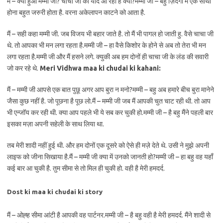
मैं – क्या हुआ मम्मी जी? चाचा जी की याद आ रही है क्या?मम्मी जी – बहु ज़िंदगी में एक साथी
होना बहुत जरुरी होता है. वरना अकेलापन काटने को आता है.
मैं – सही कहा मम्मी जी. जब विजय भी बहार जाते है. तो मैं भी पागल हो जाती हु. वैसे चाचा जी
थे. तो आपका भी मन लगा रहता है.मम्मी जी – हा वैसे किशोर के होने से अब तो तेरा भी मन
लगा रहता है.मम्मी जी और मैं हसने लगे. क्युकी अब हम दोनों ही चाचा जी के लंड की सवारी
जो कर रहे थे.
Meri
Vidhwa maa ki chudai ki kahani:
मैं – मम्मी जी आपसे एक बात पुछू अगर आप बुरा न मनो?मम्मी – बहु अब हमारे बीच बुरा मानेने
जैसा कुछ नहीं है. जो पूछना है पूछ लो.मैं – मम्मी जी जब मैं आपकी चुत चाट रही थी. तो आप
भी एन्जॉय कर रही थी. क्या आप पहले भी ये सब कर चुकी हो.मम्मी जी – है बहु मैंने पहली बार
इसका मज़ा अपनी सहेली के साथ लिया था.
तब मेरी शादी नहीं हुई थी. और हम दोनों एक दूसरे को ऐसे ही मज़े देते थे. उसी ने मुझे अपनी
लाइफ को जीना सिखाया है.मैं – मम्मी जी क्या में उनको जानती हो?मम्मी जी – हा बहु वह यहाँ
कई बार आ चुकी है. तुम सीमा से तो मिल ही चुकी हो. वही है मेरी हमदर्द.
Dost ki maa ki chudai ki story
मैं – ओह्ह सीमा आंटी है आपकी वह पार्टनर.मम्मी जी – है बहु वही है मेरी हमदर्द. मैंने शादी से