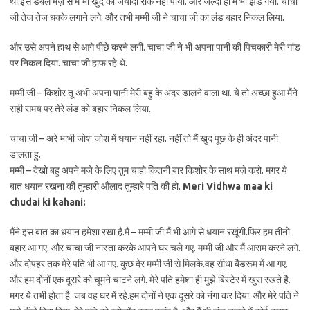
थी.इस डबल मज़े से मैं भी खुद को जयादा रोक नहीं पायी. और जल्दी ही मैं भी झड़ गयी. चाचा
जी तेज तेज धक्के लगाने लगे. और तभी मम्मी जी ने चाचा जी का लंड बहार निकल लिया.
और उसे अपने हाथ से आगे पीछे करने लगी. चाचा जी ने भी अपना पानी की पिचकारी मेरी गांड
पर निकल दिया. चाचा जी हाफ रहे थे.
मम्मी जी – किशोर तू अभी अपना पानी मेरी बहु के अंदर डालने वाला था. ये तो अच्छा हुआ मैंने
सही समय पर तेरे लंड को बहार निकल लिया.
चाचा जी – अरे भाभी जोश जोश में धयान नहीं रहा. नहीं तो मैं खुद पूछ के ही अंदर पानी
डालता हु.
मम्मी – देखो बहु अपने मज़े के लिए तुम चाहो कितनी बार किशोर के साथ मज़े करो. मगर ये
बात धयान रखना की तुम्हारी औलाद तुम्हारे पति की हो.
Meri
Vidhwa maa ki
chudai ki kahani:
मैंने इस बात का धयान हमेशा रखा है.मैं – मम्मी जी मैं भी आगे से धयान रखूंगी.फिर हम तीनो
बहार आ गए. और चाचा जी नास्ता करके आपने घर चले गए. मम्मी जी और मैं आराम करने लगे.
और दोपहर तक मेरे पति भी आ गए. कुछ देर मम्मी जी से मिलके.वह सीधा बैडरूम में आ गए.
और हम दोनों एक दूसरे को चूमने चाटने लगे. मेरे पति हमेशा ही मुझे बिस्टेर में खुस रखते है.
मगर ये तभी होता है. जब वह घर में रहे.हम दोनों ने एक दूसरे को नंगा कर दिया. और मेरे पति ने