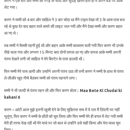
करण ने एक बार और मम्मी को रगड़ के चोदा और चुदाई ख़तम होते ही मैं अपने बेड पर आके
लेट गया।
करण ने मम्मी को 4 बार और साहिल ने 3 बार चोदा था मैंने टाइम देखा तो 3 के आस पास बज
रहे थे कुछ देर बाद बहार वाले कमरे की लाइट जल गयी और मैंने देखा मम्मी और करण बहार
आ गए थे।
तब मम्मी ने मैक्सी पहनी हुई थी और बहार आके मम्मी बाथरूम चली गयी फिर करण भी उनके
पीछे चला गया और लगभग 15-मिनट बाद दोनों वापस आ गए और वापस आके मम्मी अपनी
पंतय देखने लगी जो साहिल ने मेरे बिस्टेर के पास डालदी थी।
फिर मम्मी मेरे पास आयी और उन्होंने अपनी पंतय उठा ली तभी करण ने मम्मी के हाथ से पंतय
ले लीऔर खुद नीचे बैठकर मम्मी को पंतय पहनाने लगा।
मम्मी ने भी जल्दी से पंतय पहन ली और फिर करण बोला।
Maa Bete Ki Chudai ki
kahani 6
करण – आंटी आज मुझे इतनी खुसी देने के लिए सुक्रिया सच में ये रात मैं ज़िंदगी भर नहीं
भूलूंगा, फिर करण ने मम्मी के होंठों को चुम लिया और फिर मम्मी मेरे ही बगल में लेट गयी मम्मी
मेरी ही तरफ देख रही थी मेरे माथे पर जो बाल थे उन्होंने उसे सही किया और मेरा माथा चुम
लिया।