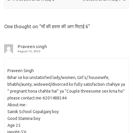
One thought on “
माँ की हवस की आग मिटाई 6
”
Praveen singh
August 13, 2023
Praveen Singh
Bihar se koi unstatisfied lady/women, Girl’s/ housewife,
bhabhi/aunty, widowed/divorced ko fully satisfaction chahiye ya
” pregnant hona chahte hai” ya “Couple threesome sex krna ho”
please contact me-6201488244
About me-
Sainik School Gopalganj boy
Good Stamina boy
Age 25
Height-5’6