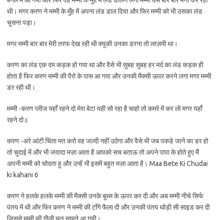
बगल में आ गया और फिर वह मम्मी के मुँह में लंड डालने लगा मम्मी उसे बार बार मना कर रही
थी। मगर करण ने मम्मी के मुँह में अपना लंड डाल दिया और फिर मम्मी को भी उसका लंड
चूसना पड़ा।
मगर मम्मी बार बार मेरी तरफ देख रही थी क्युकी उनका डरना तो लाज़मी था।
करण का लंड एक दम कड़क हो गया था और वैसे भी सुबह सुबह हर मर्द का लंड कड़क ही
होता है फिर करण मम्मी की पैरो के पास आ गया और उनकी मैक्सी ऊपर करने लगा मगर मम्मी
डर रही थी।
मम्मी -करण प्लीज यहाँ रहने दो मेरा बेटा यही सो रहा है चाहो तो कमरे में कर लो मगर यहाँ
रहने दो॥
करण -अरे आंटी चिंता मत करो वह जल्दी नहीं उठेगा और वैसे भी जब पकडे जाने का डर हो
तो चुदाई में और भी जयादा मज़ा आता है आपको सच बताऊ तो अपने पापा के होते हुए मैं
अपनी मम्मी को चोदता हु और उन्हें भी इसमें बहुत मज़ा आता है। Maa Bete Ki Chudai
ki kahani 6
करण ने हलके हलके मम्मी की मैक्सी उनके बूब्स के ऊपर कर दी और अब मम्मी नीचे सिर्फ
पंतय में थी और फिर करण ने मम्मी की टाँगे फैला दी और उनकी पंतय थोड़ी सी साइड कर दी
जिससे मम्मी की गीली चूत सामने आ गयी।