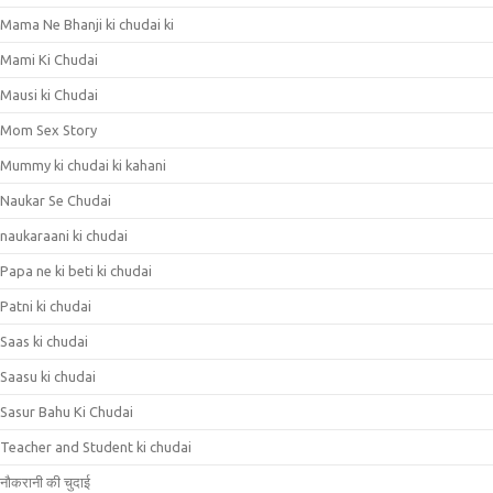
Mama Ne Bhanji ki chudai ki
Mami Ki Chudai
Mausi ki Chudai
Mom Sex Story
Mummy ki chudai ki kahani
Naukar Se Chudai
naukaraani ki chudai
Papa ne ki beti ki chudai
Patni ki chudai
Saas ki chudai
Saasu ki chudai
Sasur Bahu Ki Chudai
Teacher and Student ki chudai
नौकरानी की चुदाई