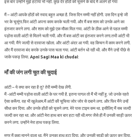
इस बार उन्होंने मुझे हटाया भी नहीं. कुछ देर होंठों को चूसने के बाद मैं अलग हो गया
मैं – आंटी आपके होंठों को स्वाद बहुत अच्छा है. जिस दिन मम्मी नहीं होगी. उस दिन इन्हे जी
भर के चूसूंगा.फिर आंटी अपना काम करके चली गयी. और मैं बस शाम को उनके आने का
इंतजार करने लगा. और शाम को मुझे एक मौका मिल गया. आंटी के ठीक आने से पहल मम्मी
पड़ोस वाली आंटी से मिलने चली गयी. और मैं बस आंटी का इंतजार करने लगा.तभी आंटी भी
आ गयी. मैंने जल्दी से दरवाजा खोला. और आंटी अंदर आ गयी. वह किचन में काम करने लगी.
और मैं दरवाजा बंद करके उनके पास चला गया. आंटी बर्तन धो रही थी. और मैंने उन्हें पीछे से
जाके पकड़ लिया.
Apni Sagi Maa ki chudai
:
माँ की जंग लगी चुत की चुदाई
आंटी – ये क्या कर रहा है तू? तेरी मम्मी देख लेंगी.
मैं -आंटी मम्मी पड़ोस वाली आंटी के घर गयी है. इतना पागल तो मैं भी नहीं हु. जो उनके रहते
ऐसा करूँगा. वह भी खुलेआम.मैं आंटी की चूचिया जोर जोर से दबाने लगा. और फिर मैंने उन्हें
सीधा कर दिया. और उनके होंठों को चूसने लगा. मेरे पास टाइम कम था. इसीलिए मैं सब जल्दी
जल्दी कर रहा था. और आंटी मेरा हाथ बार बार हटा रही थी.मगर जैसे ही मैं उनकी साड़ी ऊपर
करने लगा. उन्होंने मेरा हाथ पकड़ लिया.
मगर मैं कहा मानने वाला था. मैंने उनका हाथ हटा दिया. और उनकी साड़ी को ऊपर कर दिया.