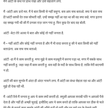
मैंने आंटी के कंधे पर हाथ रखा और उसे सहलाने लगा.
मैं -आंटी आप डरो मत. मैं ये बात किसी से नहीं कहुगा. बस आप सच बताओ. क्या ये बात सच
है?आंटी काफी देर तक सोचती रही. उन्हें समझ नहीं आ रहा था की वह क्या कहे. मगर इतना
वह समझ गयी थी की मैं उनका राज़ जान गया हु. फिर कुछ देर बाद वह बोली.
आंटी -बेटा तेरे अल्वा ये बात और कोई तो नहीं जनता है.
मैं – नहीं आंटी और कोई नहीं जनता है और मैं भी वादा करता हु की ये बात किसी को नहीं
बताऊंगा. अब सच सच बताओ.
आंटी -हा मैं ये काम करती हु. मगर मुझे ये काम मज़बूरी में करना पड़ा था. मगर मैं सबके साथ
नहीं करती हु. जहा जहा मैं काम करती हु. बस वही के मर्दो के साथ किया है. ताकि मेरी बदनामी
न हो.
आंटी की बात सुनके मैं अंदर ही अंदर नाचने लगा. मैं आंटी का कंधा सेहला रहा था और आंटी
मुझे ही देख रही थी.
मैं -आंटी वैसे मैं जनता हु आप ये काम क्यों करती हो. क्युकी आपका शराबी पति न आपको पैसे
देता है और नहीं ही अच्छी चुदाई. इसीलिए आप ये काम करते हो ताकि आपका घर ठीक से चले
मेरे मुँह से चुदाई शब्द सुनके आंटी की आँखे बड़ी हो गयी और वह मुझे घूर के देखने लगी.