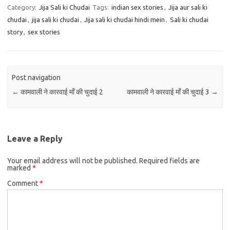
Category:
Jija Sali ki Chudai
Tags:
indian sex stories
,
Jija aur sali ki
chudai
,
jija sali ki chudai
,
Jija sali ki chudai hindi mein
,
Sali ki chudai
story
,
sex stories
Post navigation
←
कामवाली ने कारवाई माँ की चुदाई 2
कामवाली ने कारवाई माँ की चुदाई 3
→
Leave a Reply
Your email address will not be published.
Required fields are
marked
*
Comment
*