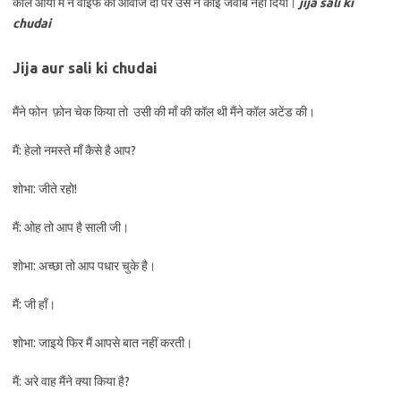
कॉल आया मैं ने वाइफ को आवाज दी पर उस ने कोई जवाब नहीं दिया।
jija sali ki
chudai
Jija aur sali ki chudai
मैंने फोन फ़ोन चेक किया तो उसी की माँ की कॉल थी मैंने कॉल अटेंड की।
मैं: हेलो नमस्ते माँ कैसे है आप?
शोभा: जीते रहो!
मैं: ओह तो आप है साली जी।
शोभा: अच्छा तो आप पधार चुके है।
मैं: जी हाँ।
शोभा: जाइये फिर मैं आपसे बात नहीं करती।
मैं: अरे वाह मैंने क्या किया है?