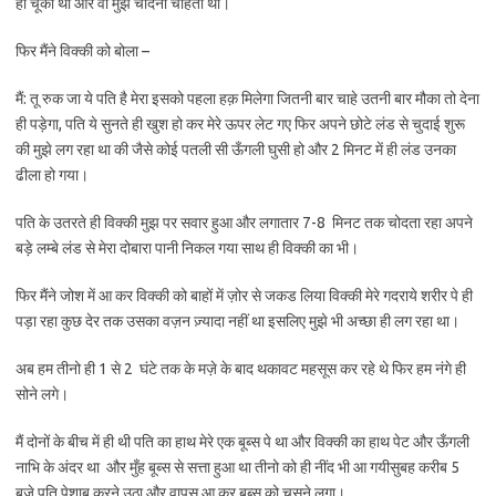
हो चूका था और वो मुझे चोदना चाहता था।
फिर मैंने विक्की को बोला –
मैं: तू रुक जा ये पति है मेरा इसको पहला हक़ मिलेगा जितनी बार चाहे उतनी बार मौका तो देना
ही पड़ेगा, पति ये सुनते ही खुश हो कर मेरे ऊपर लेट गए फिर अपने छोटे लंड से चुदाई शुरू
की मुझे लग रहा था की जैसे कोई पतली सी ऊँगली घुसी हो और 2 मिनट में ही लंड उनका
ढीला हो गया।
पति के उतरते ही विक्की मुझ पर सवार हुआ और लगातार 7-8 मिनट तक चोदता रहा अपने
बड़े लम्बे लंड से मेरा दोबारा पानी निकल गया साथ ही विक्की का भी।
फिर मैंने जोश में आ कर विक्की को बाहों में ज़ोर से जकड लिया विक्की मेरे गदराये शरीर पे ही
पड़ा रहा कुछ देर तक उसका वज़न ज़्यादा नहीं था इसलिए मुझे भी अच्छा ही लग रहा था।
अब हम तीनो ही 1 से 2 घंटे तक के मज़े के बाद थकावट महसूस कर रहे थे फिर हम नंगे ही
सोने लगे।
मैं दोनों के बीच में ही थी पति का हाथ मेरे एक बूब्स पे था और विक्की का हाथ पेट और ऊँगली
नाभि के अंदर था और मुँह बूब्स से सत्ता हुआ था तीनो को ही नींद भी आ गयीसुबह करीब 5
बजे पति पेशाब करने उठा और वापस आ कर बूब्स को चूसने लगा।