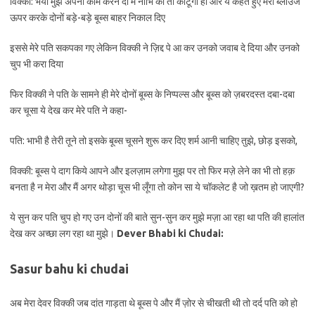
विक्की: भैया मुझे अपना काम करने दो मैं नाभि को तो काटूंगा ही और ये कहते हुए मेरा ब्लाउज
ऊपर करके दोनों बड़े-बड़े बूब्स बाहर निकाल दिए
इससे मेरे पति सकपका गए लेकिन विक्की ने ज़िद्द पे आ कर उनको जवाब दे दिया और उनको
चुप भी करा दिया
फिर विक्की ने पति के सामने ही मेरे दोनों बूब्स के निप्पल्स और बूब्स को ज़बरदस्त दबा-दबा
कर चूसा ये देख कर मेरे पति ने कहा-
पति: भाभी है तेरी तूने तो इसके बूब्स चूसने शुरू कर दिए शर्म आनी चाहिए तुझे, छोड़ इसको,
विक्की: बूब्स पे दाग किये आपने और इलज़ाम लगेगा मुझ पर तो फिर मज़े लेने का भी तो हक़
बनता है न मेरा और मैं अगर थोड़ा चूस भी लूँगा तो कोन सा ये चॉकलेट है जो ख़तम हो जाएगी?
ये सुन कर पति चुप हो गए उन दोनों की बाते सुन-सुन कर मुझे मज़ा आ रहा था पति की हालांत
देख कर अच्छा लग रहा था मुझे।
Dever Bhabi ki Chudai:
Sasur bahu ki chudai
अब मेरा देवर विक्की जब दांत गाड़ता थे बूब्स पे और मैं ज़ोर से चीखती थी तो दर्द पति को हो