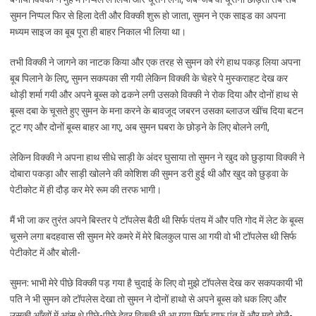
सुमन निप्पल फिर से हिला देती और विक्की शुरू हो जाता, सुमन ने एक साइड का अपना
मध्यम साइज का बूब पूरा ही बाहर निकाल भी लिया था।
तभी विक्की ने जागने का नाटक किया और एक तरह से सुमन को रंगे हाथ पकड़ लिया अपना
बूब पिलाने के लिए, सुमन सकपका सी गयी लेकिन विक्की के चेहरे पे मुस्कराहट देख कर
थोड़ी शर्मा गयी और अपने बूब्स को ढकने लगी उसको विक्की ने रोक दिया और दोनों हाथ से
बूब्स दबा के चूसते हुए सुमन के मना करने के बावजूद जबरन उसका ब्लाउज खींच दिया बटन
टूट गए और दोनों बूब्स बाहर आ गए, अब सुमन घबरा के छोड़ने के लिए बोलने लगी,
लेकिन विक्की ने अपना हाथ सीधे साड़ी के अंदर घुसाया तो सुमन ने खुद को छुड़ाया विक्की ने
दोबारा पकड़ा और साड़ी खोलने की कोशिश की सुमन डरी हुई थी और खुद को छुड़वा के
पेटीकोट में ही दौड़ कर मेरे रूम की तरफ भागी।
मैं भी जा कर तुरंत अपने बिस्तर पे टॉपलेस बैठी थी सिर्फ पंतय में और पति गोद में लेट के बूब्स
चूसने लगा बदहवास सी सुमन मेरे कमरे में मेरे बिलकुल पास आ गयी वो भी टॉपलेस थी सिर्फ
पेटीकोट में और बोली-
सुमन: भाभी मेरे पीछे विक्की पड़ गया है चुदाई के लिए वो मुझे टॉपलेस देख कर सकपकायी भी
पति ने भी सुमन को टॉपलेस देखा तो सुमन ने दोनों हाथो से अपने बूब्स को धक लिए और
उसकी आँखों में आंसू थे पीछे-पीछे देवर विक्की भी आ गया सिर्फ हाफ पंत में और मुझे बोलै-