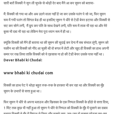
सारी बातें विक्की ने सुन ली चुपके से थोड़ी देर बाद मैंने आ कर सुमन को बताया-
मैं: विक्की सो गया था और अब उठने वाला नहीं है जा कर उसके पलंग पे सो जा, फिर सुमन
रूम में गयी पलंग तो सिंगल बेड ही था इसलिए सुमन ने धीरे से टेडी बेयर हटाया और विक्की से
सट कर सोने लगी, मैं छुप कर पति के साथ देखने लगी, पति रूम में ताक भी रहा था और मेरे
बूब्स भी दबा भी रहा था लेकिन मेरा पूरा ध्यान रूम में ही था।
क्यूंकि विक्की को मैंने ही बताया था की सुमन की चुदाई कर देना मैं सब संभाल लूंगी, सुमन को
यकीन था की विक्की को नींद आ चुकी थी वो बगल में लेटी और खुद ही विक्की का हाथ अपनी
कमर पर रख लिया ताकि विक्की को ये एहसास ना हो की टेडी बेयर उसके पास नहीं था।
Dever Bhabi ki Chudai:
www bhabi ki chudai com
विक्की का हाथ पेट पे थोड़ा बहुत रुक-रुक के हरकत भी कर रहा था और विक्की का मुँह
सुमन के उभारों से सत्ता हुआ था।
फिर सुमन ने धीरे से अपना ब्लाउज और खिसका के एक निप्पल विक्की के होंठो से सत्ता दिया,
1 मिंट तक कुछ भी नहीं हुआ तो सुमन ने धीरे से निप्पल को विक्की के मुँह में घुसाने का दबाव
बनाया विक्की ने मुँह में निप्पल ले लिया और चूसने लगा, जब-जब वो चूसना छोड़ता तब-तब