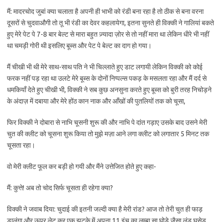
मैं: मादरचोद जुबां क्या चलाता है अपनी ही भाभी को रंडी बना रहा है तो ठीक से बना वरना
दूसरों से चुदवाऔगी तो तू भी रंडी का देवर कहलायेगा, इतना सुनते ही विक्की ने गालियां बकते
हुए मेरे पेट पे 7-8 बार बेल्ट से मारा बहुत ज़्यादा ज़ोर से तो नहीं मारा था लेकिन धीरे भी नहीं
था चमड़ी गोरी थी इसलिए बूब्स और पेट पे बेल्ट का दाग हो गया।
मैं चीखी भी थी मेरे साथ-साथ पति ने भी चिल्लाते हुए डाट लगायी लेकिन विक्की को कोई
फरक नहीं पड़ रहा था उलटे मेरे बूब्स के दोनों निप्पल्स पकड़ के मसलता रहा और मैं दर्द से
धमकियाँ देते हुए चीखी भी, विक्की ने सब कुछ अनसुना करते हुए बूब्स को बुरी तरह निचोड़ने
के अंदाज़ में दबाया और मेरे होंठ कान नाक और आँखों की पुतलियों तक को चूसा,
फिर विक्की ने दोबारा से नाभि चूसनी शुरू की और नाभि पे दांत गड़ाए उसके बाद उसने मेरी
चुत की क्लीट को चूसना शुरू किया तो मुझे मज़ा आने लगा क्लीट को लगातार 5 मिनट तक
चूसता रहा।
वो मेरी क्लीट फूल कर बड़ी हो गयी और मैंने उत्तेजित होते हुए कहा-
मैं: कुत्ते! अब तो चोद सिर्फ चूसता ही रहेगा क्या?
विक्की ने जवाब दिया: चुदाई की इतनी जल्दी क्या है मेरी रांड? आज तो तेरी चुत ही फाड़
डालूंगा और ऊपर लेट कर एक झटके में अपना 11 इंच का लम्बा सा घोड़े जैसा लंड घुसेड़