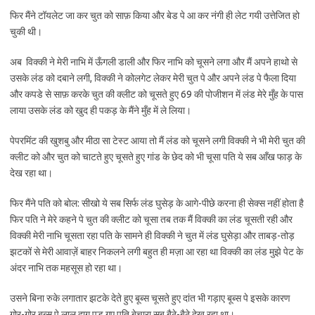
फिर मैंने टॉयलेट जा कर चुत को साफ़ किया और बेड पे आ कर नंगी ही लेट गयी उत्तेजित हो
चुकी थी।
अब विक्की ने मेरी नाभि में ऊँगली डाली और फिर नाभि को चूसने लगा और मैं अपने हाथो से
उसके लंड को दबाने लगी, विक्की ने कोलगेट लेकर मेरी चुत पे और अपने लंड पे फैला दिया
और कपडे से साफ़ करके चुत की क्लीट को चूसते हुए 69 की पोजीशन में लंड मेरे मुँह के पास
लाया उसके लंड को खुद ही पकड़ के मैंने मुँह में ले लिया।
पेपरमिंट की खुशबु और मीठा सा टेस्ट आया तो मैं लंड को चूसने लगी विक्की ने भी मेरी चुत की
क्लीट को और चुत को चाटते हुए चूसते हुए गांड के छेद को भी चूसा पति ये सब आँख फाड़ के
देख रहा था।
फिर मैंने पति को बोल: सीखो ये सब सिर्फ लंड घुसेड़ के आगे-पीछे करना ही सेक्स नहीं होता है
फिर पति ने मेरे कहने पे चुत की क्लीट को चूसा तब तक मैं विक्की का लंड चूसती रही और
विक्की मेरी नाभि चूसता रहा पति के सामने ही विक्की ने चुत में लंड घुसेड़ा और ताबड़-तोड़
झटकों से मेरी आवाज़ें बाहर निकलने लगी बहुत ही मज़ा आ रहा था विक्की का लंड मुझे पेट के
अंदर नाभि तक महसूस हो रहा था।
उसने बिना रुके लगातार झटके देते हुए बूब्स चूसते हुए दांत भी गड़ाए बूब्स पे इसके कारण
गोर-गोर बूब्स पे लाल दाग पड़ गए पति बेचारा सब बैठे-बैठे देख रहा था।