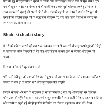
पति का मुँह भी सूज गया था चूसने के कारण और उनका मुँह थक भी गया था मुझे नशे में देख
कर वो खुद भी थोड़े नशे के जोश में तो था ही फिर उन्होंने मुझे गालिया बकते हुए मेरे कपडे
ऊंचे करके मेरी चुदाई की अपनी छोटी सी 5 इंच की लुल्ली से , साथ में उन्होंने मेरे बूब्स भी
प्रेस किये उन्होंने ससुर जी के स्टाइल में मेरे बूब्स पेट पीठ और जांघो पे हाथो से थप्पड़ की
तरह मार कर लाल किया।
Bhabi ki chudai story
मैं नशे की एक्टिंग करती हुई बस रुक-रुक कर इतना ही कह रही थी लड़खड़ाते हुए की ‘छोड़ो
न प्लीज’जब भी मैं ये कहती तो मेरे पति और जोश में आ कर हाथ से मेरे पेट और बूब्स को
मारते।
फिर वो गालिया देते हुए कहने लगते-
पति: रंडी तेरी चुत की आग को मेरे बाप ने बुझाया तो क्या गलत किया? जो काम बेटा नहीं कर
सकता वो बाप ही तो करेगा ना? और बहुत कुछ बोलै उन्होंने।
फिर मैं सो गयी और नशे के नाटक में ही रही इवनिंग के 6 बज गए थे फिर मुझे मेरे देवर का
फ़ोन आया वो पहुँचने ही वाला था घर पे ये सुन कर पति ने जल्दबाज़ी में मेरा ब्लाउज नीचे लिया
और साड़ी तो खुली हुई थी ही इसलिए पेटीकोट को ठीक से पहना कर नाडा बाँध दिया।