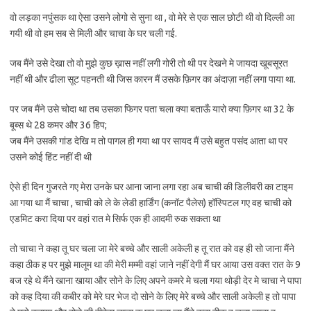
वो लड़का नपुंसक था ऐसा उसने लोगो से सुना था , वो मेरे से एक साल छोटी थी वो दिल्ली आ
गयी थी वो हम सब से मिली और चाचा के घर चली गई.
जब मैंने उसे देखा तो वो मुझे कुछ ख़ास नहीं लगी गोरी तो थी पर देखने मे जायदा खूबसूरत
नहीं थी और ढीला सूट पहनती थी जिस कारन मैं उसके फ़िगर का अंदाज़ा नहीं लगा पाया था.
पर जब मैंने उसे चोदा था तब उसका फिगर पता चला क्या बताऊँ यारो क्या फ़िगर था 32 के
बूब्स थे 28 कमर और 36 हिप;
जब मैंने उसकी गांड देखि म तो पागल ही गया था पर सायद मैं उसे बहुत पसंद आता था पर
उसने कोई हिंट नहीं दी थी
ऐसे ही दिन गुजरते गए मेरा उनके घर आना जाना लगा रहा अब चाची की डिलीवरी का टाइम
आ गया था मैं चाचा , चाची को ले के लेडी हार्डिंग (कनॉट पैलेस) हॉस्पिटल गए वह चाची को
एडमिट करा दिया पर वहां रात मे सिर्फ एक ही आदमी रुक सकता था
तो चाचा ने कहा तू घर चला जा मेरे बच्चे और साली अकेली ह तू रात को वह ही सो जाना मैंने
कहा ठीक ह पर मुझे मालूम था की मेरी मम्मी वहां जाने नहीं देगी मैं घर आया उस वक्त रात के 9
बज रहे थे मैंने खाना खाया और सोने के लिए अपने कमरे मे चला गया थोड़ी देर मे चाचा ने पापा
को कह दिया की कबीर को मेरे घर भेज दो सोने के लिए मेरे बच्चे और साली अकेली ह तो पापा