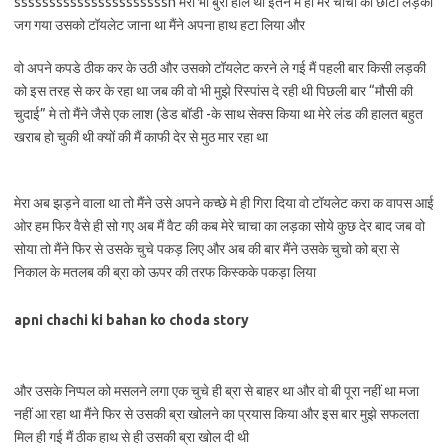
ssssssssssssssssssssssh मेरा भी बुरा हाल था इतने मे ही मेरे चाचा का छोटा लड़का
जग गया उसको टॉयलेट जाना था मैंने अपना हाथ हटा लिया और
वो अपने कपडे ठीक कर के उठी और उसको टॉयलेट करने ले गई मैं पहली बार किसी लड़की
को इस तरह से कर के रहा था जब की वो भी मुझे रिस्पांस दे रही थी पिछली बार “मौसी की
चुदाई” मे तो मैंने जैसे एक लाश (डेड बॉडी -के साथ सेक्स किया था मेरे लंड की हालत बहुत
खराब हो चुकी थी क्यों की मैं काफी देर से मुठ मार रहा था
मेरा अब झड़ने वाला था तो मैंने उसे अपने कच्छे मे ही गिरा दिया वो टॉयलेट करा क वापस आई
ओर हम फिर वैसे ही सो गए अब मैं वैट की कब मेरे चाचा का लड़का सोये कुछ देर बाद जब वो
सोया तो मैंने फिर से उसके चुचे पकड़ लिए और अब की बार मैंने उसके चुचो को ब्रा से
निकाल के मतलब की ब्रा को ऊपर की तरफ किस्कके पकड़ा लिया
apni chachi ki bahan ko choda story
और उसके निप्पल को मसलने लगा एक चुचे ही ब्रा से बाहर था और वो बी पूरा नहीं था मजा
नहीं आ रहा था मैंने फिर से उसकी ब्रा खोलने का प्रयास किया और इस बार मुझे सफलता
मिल ही गई मैं ठीक हाथ से ही उसकी ब्रा खोल दी थी