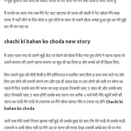
ने मुझे बुलाया और बोले की बीबेटा चाचा क घर चला जा मैंने कहा ठीक ह चला जाता हु
मैं उनके घर चला गया जब मैंने गेट खट खटाया तो चाचा की साली ने गेट खोला मैंने कहा
चाचा ने यहाँ सोने क लिए बोला ह तुम लोगो क साथ तो उसने बोला अच्छा हुआ तुम आ गये मुझे
डर भी लग रहा था.
chachi ki bahan ko choda new story
मैं अंदर चला गया तो उसने मुझे बेड पर बैठने को बोला मैं बैठ गया तुम लोगो ने खाना खाया तो
उसने बताया की उसने खाना बनाया था खुद बी खा लिया ह और बच्चो को बी खिला दिया.
फिर उसने पूछा की दीदी कैसी ह मैंने हॉस्पिटल म एडमिट करा दिया ह कल पता चले गए और
फिर हम सोने की तयारी करने लग और एक ही डबल बेड पर हम लोगो को उसी पर सोना था
पहले मैं फिर उसके बाद मेरे चाचा का बड़ा लड़का जिसकी उम्र 5 साल थी और उसके बाद
छोटा जिसकी उम्र 3 साल होगी उसके बाद रहना रात करीब २ बजे मेरी नींद खुली क्यों की
रहना का पाऊँ मेरे पाऊँ से टकराया था मैंने सोचा सायद नींद म टकरा गए होंगे
Chachi ki
bahan ko choda
अभी तक मेरी उसपे नियत ख़राब नहीं हुई थी उसके कुछ देर बाद पीर मेरे पाऊँ से उसके पाऊँ
टकराये म अभी सोया नहीं था मैंने उठ क रहना की तरफ देखा उसकी आंखे बंद थी पर मेरा