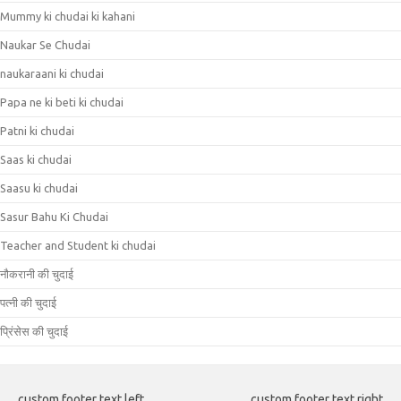
Mummy ki chudai ki kahani
Naukar Se Chudai
naukaraani ki chudai
Papa ne ki beti ki chudai
Patni ki chudai
Saas ki chudai
Saasu ki chudai
Sasur Bahu Ki Chudai
Teacher and Student ki chudai
नौकरानी की चुदाई
पत्नी की चुदाई
प्रिंसेस की चुदाई
custom footer text left
custom footer text right