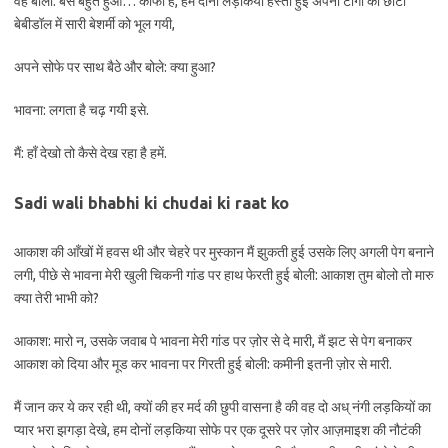
वह बोला: बस बहुत हुआ… काफी है, हम दोनो लड़किया हस्ती हुई अपनी टाँगो को छोटी
बेबीडॉल में सारी बेशर्मी को भूल गयी,
अपने सोफे पर साथ बैठे और बोले: क्या हुआ?
भावना: लगता है चढ़ गयी इसे.
मैं: हाँ देखो तो कैसे देख रहा है हमें.
Sadi wali bhabhi ki chudai ki raat ko
आकाश की आँखों में हवस थी और चेहरे पर मुस्कान मैं झुकती हुई उसके लिए अगली पेग बनाने
लगी, पीछे से भावना मेरी खुली चिकनी गांड पर हाथ फेरती हुई बोली: आकाश तुम बोलो तो मारु
क्या तेरी भाभी को?
आकाश: मारो न, उसके जवाब पे भावना मेरी गांड पर ज़ोर से दे मारी, मैं झट से पेग बनाकर
आकाश को दिया और मूड कर भावना पर गिरती हुई बोली: कमीनी इतनी ज़ोर से मारी.
मैं जान कर ये कर रही थी, क्यों की हर मर्द की छुपी वासना है की वह दो अध् नंगी लड़कियों का
प्यार भरा झगड़ा देखे, हम दोनों लड़किया सोफे पर एक दूसरे पर ज़ोर आज़माइश की नौटंकी