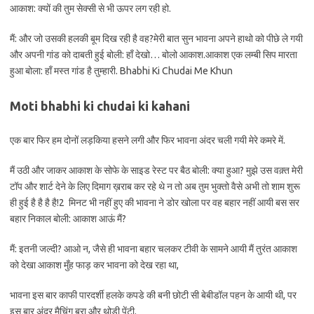
आकाश: क्यों की तुम सेक्सी से भी ऊपर लग रही हो.
मैं: और जो उसकी हलकी बूम दिख रही है वह?मेरी बात सुन भावना अपने हाथो को पीछे ले गयी
और अपनी गांड को दाबती हुई बोली: हाँ देखो… बोलो आकाश.आकाश एक लम्बी सिप मारता
हुआ बोला: हाँ मस्त गांड है तुम्हारी. Bhabhi Ki Chudai Me Khun
Moti bhabhi ki chudai ki kahani
एक बार फिर हम दोनों लड़किया हसने लगी और फिर भावना अंदर चली गयी मेरे कमरे में.
मैं उठी और जाकर आकाश के सोफे के साइड रेस्ट पर बैठ बोली: क्या हुआ? मुझे उस वक़्त मेरी
टॉप और शार्ट देने के लिए दिमाग ख़राब कर रहे थे न तो अब तुम भुक्तो वैसे अभी तो शाम शुरू
ही हुई है है है है!2 मिनट भी नहीं हुए की भावना ने डोर खोला पर वह बहार नहीं आयी बस सर
बहार निकाल बोली: आकाश आऊं मैं?
मैं: इतनी जल्दी? आओ न, जैसे ही भावना बहार चलकर टीवी के सामने आयी मैं तुरंत आकाश
को देखा आकाश मुँह फाड़ कर भावना को देख रहा था,
भावना इस बार काफी पारदर्शी हलके कपडे की बनी छोटी सी बेबीडॉल पहन के आयी थी, पर
इस बार अंदर मैचिंग ब्रा और थोड़ी पेंटी.