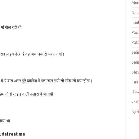
Mum
Nau
nauk
माँ बोल रही थी
Papa
Patn
Saas
मैंने सब लाइव देखा है वह अचानक से घबरा गयी।
Saas
Sas
ै ये बात अगर पुरे कॉलेज में पता चल गयी तो सोच लो क्या होगा।
Tea
नौकर
म दोनों साइड वाली क्लास में आ गयी
पत्नी
प्रिं
किया था
udai raat me