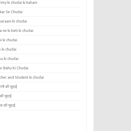
my ki chudai ki kahani
kar Se Chudai
araani ki chudai
 ne ki beti ki chudai
i ki chudai
 ki chudai
u ki chudai
ur Bahu Ki Chudai
cher and Student ki chudai
ानी की चुदाई
 की चुदाई
सेस की चुदाई