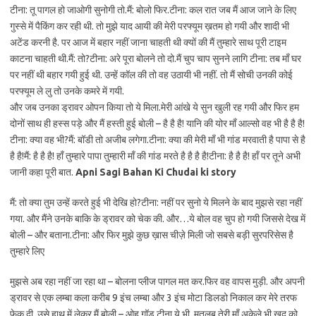
टीना: तू पागल हो जाओगी सुनोगी तो.मैं: बोलो फिर.टीना: कल रात जब मैं आज जाने के लिए
गुस्से में पैकिंग कर रही थी. तो मुझे याद आयी की मेरी परफ्यूम ख़तम हो गयी और शादी भी
अटेंड करनी है. पर आज में बहार नहीं जाना चाहती थी क्यों की मैं तुम्हारे साथ पूरी टाइम
काटना चाहती थी.मैं: तो?टीना: अरे पूरा बोलने तो दो.मैं चुप चाप सुनने लागि टीना: तब माँ घर
पर नहीं थी बहार गयी हुई थी. उन्हें कॉल की तो वह उठायी भी नहीं. तो मैं सोची उनकी कोई
परफ्यूम ले लु तो उनके कमरे में गयी.
और जब उनका ड्रावर ओपन किया तो ये मिला.मेरी आंखे ये सुन खुली रह गयी और फिर हम
दोनों साथ ही हस्स पड़े और मैं हस्ती हुई बोली – है है है! यानि की योर माँ आल्सो वह भी है है है!
टीना: क्या वह भी?मैं: बॉडी तो अजीब लगेगा.टीना: क्या की मेरी माँ भी गांड मरवाती है पापा से है
है है!मैं: है है है! हाँ तुम्हारे पापा तुम्हारी माँ की गांड मरते है है है है!टीना: है है है! हाँ पर तूने अभी
जानी कहा पूरी बात.
Apni Sagi Bahan Ki Chudai ki story
मैं: तो क्या तुम उन्हें करते हुई भी देखि हो?टीना: नहीं पर सुनो ये मिलने के बाद मुझसे रहा नहीं
गया. और मैंने उनके बाकि के ड्रावर को चेक की. और…ये बोल वह चुप हो गयी जिससे देख में
बोली – और बताना.टीना: और फिर मुझे कुछ ख़ास चीज़े मिली जो सबसे बड़ी सुरपरिसेस है
तुम्हारे लिए
मुझसे अब रहा नहीं जा रहा था – बोलना प्लीज पागल मत कर.फिर वह वापस मुड़ी. और अपनी
ड्रावर से एक लम्बा कला करीब 9 इंच लम्बा और 3 इंच मोटा डिलडो निकाल कर मेरे तरफ
फेक दी. उसे हाथ में लेकर मैं बोली – ओह गॉड टीना ये भी. मतलब तेरी माँ अकेले भी खुद को