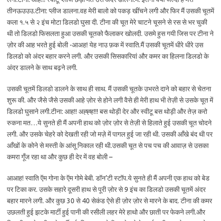
तीनऊउउउ.टीना: प्लीज डालना.वह मेरी बालो को पकड़ खींचने लगी और फिर मैं उसकी चूतमें
कला १.५ से २ इंच मोटा डिलडो घुसा दी. टीना की चूत मेरे चाटने चूसने से रस से भर चुकी
थी तो डिलडो फिसलता हुआ उसकी चूतको फैलाकर खोलदी. उसमे हुस गयी जिस पर टीना ने
ज़ोर की आह भरते हुई बोली -आअह! येह नाउ फ़क में स्वाति.मैं उसकी चूतमें धीरे धीरे उस
डिलडो को अंदर बहार करने लगी. और उसकी सिसकारियां और कमर का हिलना डिलडो के
अंदर डालने के साथ बढ़ने लगी.
उसकी चूतमें डिलडो डालने के साथ ही साथ. मैं उसकी चूतके उभरते दाने को बहार से चेतना
शुरू की. और जैसे जैसे उसकी आहे ज़ोर से होने लगी वैसे ही मेरी हाथ भी तेज़ी से उसके चूत में
डिलडो घुसाने लगी.टीना: आह!! अह्ह्ह!!! बस थोड़ी देर और स्वीटू बस थोड़ी और तेज़ करो
रुकना मत…ये सुनते ही मैं अपनी हाथ को ज़ोर ज़ोर से तेज़ी से हिलाते हुई उसकी चूत चोदने
लगी. और उसके चेहरे को देखती रही जो मज़े में पागल हुई जा रही थी. उसकी आँखे बंद थी पर
आँखों के कोने से मस्ती के आंसू निकाल रही थी.उसकी चूत से पच पच की आवाज़ से उसका
कमरा गूँज रहा था और कुछ ही देर में वह बोली –
आआह! स्वाति ऍम गोना के ऍम गोमे बेबी. डॉन’टी स्टॉप.ये सुनते ही मैं अपनी एक हाथ को बेड
पर टिका कर. उसके सहारे दूसरी हाथ से पूरी ज़ोर से 9 इंच का डिलडो उसकी चूतमें अंदर
बहार मारने लगी. और कुछ 30 से 40 सेकंड ऐसे ही ज़ोर ज़ोर से मारने के बाद. टीना की कमर
उछलती हुई झटके मार्टी हुई पानी की रसीली लहर मेरे हाथो और छाती पर फेकने लगी.और