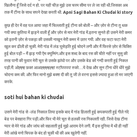
खिलौना हूँ जिसे दर्द न हो. पर यही चीज़ मुझे उस चरम सीमा पर ले जा रही थी.जिसका अब
तक मैं टीना के साथ सपने देखा करती थी.
Apni Sagi Bahan Ki Chudai ki story
कुछ ही देर में वह पल आया जहा मैं चिल्लाती हुई टीना को बोली – और ज़ोर से टीना तू थक
गयी क्या कुतिया में झड़ने वाली हूँ और ज़ोर से मार मेरी गांड में.इतना सुनते ही उसने मेरी कमर
को इतनी ज़ोर से पकड़ा की उसकी नाखून मेरी कमर में उतर गयी. और वह फटा फटा मेरी
खुल कर ढीली हो चुकी. मेरी गांड में लंड घुसेड़ति हुई चोदने लगी और मैं फिरसे ज़ोर से चिक्ति
हुई बोल पड़ी – मैं झड़ गयी ऍम क्युम्मिंग.और इस शब्द के बाद रस की चीते नहीं पर सुसु की
तरह पानी की फुवार मेरी चूत से उसके झांघो पर और उसके बेड को गन्दी करती हुई निकल
पड़ी.मैं: ओह्ह्ह फ़क! आआह्ह्ह्हह्ह! स्टॉपपपप! रुको…ये देख और सुन टीना धीरे धीरे मुझे
चोदना कम की. और फिर मानो मुझे बक्श दी की तू जी ले वरना इससे ज़्यादा हुआ तो मर जाएगी
करके.
soti hui bahan ki chudai
उसने मेरी गांड से -लंड निकाल लिया इसके बाद में गांड हिलाती हुई कपकपाती हुई गीले गंदे
बेड पर बेसहारा गिर पड़ी.और फिर भी मेरे चूत से हलकी रस निकलती रही. जिसे देख टीना
प्यार से मेरे गांड और जांघ को सहलाती हुई मुझे आराम देने लगी. मैं इस दुनिया में थी ही नहीं
मेरी आंखे मनो चिपक के बंद हो चुकी थी की अब खुलेगी नहीं.