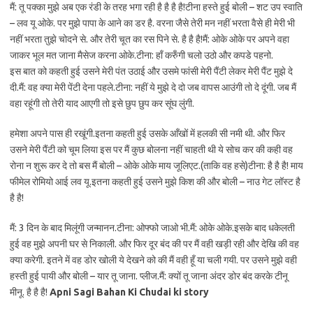
मैं: तू पक्का मुझे अब एक रंडी के तरह भगा रही है है है है!टीना हस्ते हुई बोली – शट उप स्वाति
– लव यू ओके. पर मुझे पापा के आने का डर है. वरना जैसे तेरी मन नहीं भरता वैसे ही मेरी भी
नहीं भरता तुझे चोदने से. और तेरी चूत का रस पिने से. है है है!मैं: ओके ओके पर अपने वहा
जाकर भूल मत जाना मैसेज करना ओके.टीना: हाँ करुँगी चलो उठो और कपडे पहनो.
इस बात को कहती हुई उसने मेरी पंत उठाई और उसमे फांसी मेरी पैंटी लेकर मेरी पैंट मुझे दे
दी.मैं: वह क्या मेरी पेंटी देना पहले.टीना: नहीं ये मुझे दे दो जब वापस आउंगी तो दे दूंगी. जब मैं
वहा रहूंगी तो तेरी याद आएगी तो इसे छुप छुप कर सूंघ लुंगी.
हमेशा अपने पास ही रखूंगी.इतना कहती हुई उसके आँखों में हलकी सी नमी थी. और फिर
उसने मेरी पैंटी को चूम लिया इस पर मैं कुछ बोलना नहीं चाहती थी ये सोच कर की कही वह
रोना न शुरू कर दे तो बस मैं बोली – ओके ओके माय जूलिएट.(ताकि वह हसे)टीना: है है है! माय
फीमेल रोमियो आई लव यू.इतना कहती हुई उसने मुझे किश की और बोली – नाउ गेट लॉस्ट है
है है!
मैं: 3 दिन के बाद मिलूंगी जन्मानन.टीना: ओफ्फो जाओ भी.मैं: ओके ओके.इसके बाद धकेलती
हुई वह मुझे अपनी घर से निकाली. और फिर दूर बंद की पर मैं वही खड़ी रही और देखि की वह
क्या करेगी. इतने में वह डोर खोली ये देखने को की मैं वही हूँ या चली गयी. पर उसने मुझे वही
हस्ती हुई पायी और बोली – यार तू जाना. प्लीज.मैं: क्यों तू जाना अंदर डोर बंद करके टीनू
मीनू. है है है!
Apni Sagi Bahan Ki Chudai ki story