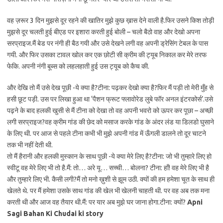
वह ज़रूर 3 दिन मुझसे दूर रहने की खातिर मुझे कुछ ख़ास देने वाली है.फिर उसने किश तोड़ी
मुझसे दूर चलती हुई बीएड पर इशारा करती हुई बोली – चलो बैठो वाह और देखो अपना
सरप्राइज.मैं बेड पर नंगी ही बैठ गयी और उसे देखने लगी वह अपनी ड्रेसिंग टेबल के पास
गयी. और फिर उसका टावल खोल कर एक छोटी सी क्रीम की ट्यूब निकाल कर मेरे तरफ
फेकि. अपनी नंगी बूब्स को लहलहाती हुई उस ट्यूब को कैच की.
और देखि तो मैं उसे देख पूछी -ये क्या है?टीना: पढ़कर देखो क्या है?फिर मैं पड़ी तो मेरी मुँह से
हसी छूट पड़ी. उस पर लिखा हुआ था ‘पैशन फ्रूट फ्लावोरेड लुबे फॉर अनल इंटरकोर्स’.उसे
पढ़ने के बाद हलकी खुसी से मैं टीना को देखा तो वह अपनी भवरो को ऊपर कर पूछा – अच्छी
लगी सरप्राइज?वह क्रीम गांड की छेद को मसाज करके गांड के अंदर लंड या डिलडो घुसाने
के लिए थी. पर आज से पहले टीना कभी भी मुझे अपनी गांड में ऊँगली डालने तो दूर चाटने
तक भी नहीं देती थी.
तो मैं हैरानी और हलकी मुस्कान के साथ पूछी -ये क्या मेरे लिए है?टीना: जो भी तुम्हारे लिए हो
स्वीटू वह मेरे लिए भी तो है.मैं: तो… अरे यू… सच्ची… बोलना? टीना: हाँ! वह मेरे लिए भी है
और तुम्हारे लिए भी. कैसी लगी?मैं तो मनो ख़ुशी से झूम उठी. क्यों की हम हमेशा चूत के साथ ही
खेलते थे. पर मैं हमेशा उसके साथ गांड की खेल भी खेलनी चाहती थी. पर वह अब तक मना
करती थी और आज वह तैयार थी.मैं: पर यार अब मुझे घर जाना होगा.टीना: क्यों?
Apni
Sagi Bahan Ki Chudai ki story