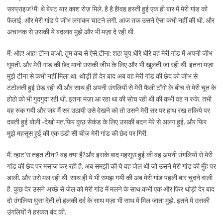
सरप्राइज?मैं: थे बेस्ट यार काश रोज़ मिले. है है है!वह हस्ती हुई एक ही बार में मेरी गांड को
फैलाई. और मेरी गांड पे जीभ लगाकर चाटने लगी. आज तक उसने ऐसा कभी नहीं की थी. और
अचानक से उसकी ये बदलाव मुझे और भी मज़ा दे रही थी.
मैं: ओह! आह! टीना वाओ. तुम कब से ऐसे.टीना: शठ! चुप.धीरे धीरे वह मेरी गांड में अपनी जीभ
घूमती. और मेरी गांड की छेद मानो उसकी जीभ के लिए और भी खुलती जा रही थी. इतना मज़ा
मुझे टीना से कभी नहीं मिला था. थोड़ी ही देर बाद अब वह मेरी गांड की छेद को जीभ से
टटोलती हुई छेड़ रही थी.और साथ ही अपनी उंगलियों से मेरी फैली टाँगो के बीच से मेरी चूत के
होठो को भी गुदगुदा रही थी. इतना मज़ा आ रहा था की सोच रही थी की कभी वह न रुके. तभी
वह रुक गयी और जब मैं सर उठायी उसे देखने को तो उसने मेरी सर पर हाथ रख तकिये पर
दबती हुई बोली -देखो मत.फिर कुछ सेकंड के लिए उसकी बदन मेरे से अलग हुई. और फिर
मुझे महसूस हुई की एक ठंडी सी चीज़ मेरी गांड की छेद पर गिरी.
मैं: व्हाट’स तहत टीना? वह क्या है?और इसके बाद महसूस हुई की वह अपनी उंगलियों से मेरी
गांड की छेद पर मसाज कर रही है. अब समझी की ये वह जेल थी जो उसने मेरी गांड की मुँह पर
डाली. और उसे मल रही थी. साथ ही ये भी समझ गयी की अब मेरी गांड पहली बार चुदने वाली
है. कुछ देर उसने अच्छे से जेल को मेरी गांड में मलने के साथ.कभी एक और फिर थोड़ी देर बाद
दो उंगलिया घुसा देती तो हलकी दर्द के साथ मज़ा भी साथ में मिल जाता मुझे. इतने में उसकी
उंगलियों ने हरकत बंद की.