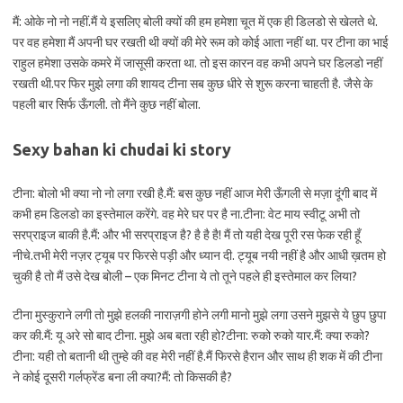
मैं: ओके नो नो नहीं.मैं ये इसलिए बोली क्यों की हम हमेशा चूत में एक ही डिलडो से खेलते थे.
पर वह हमेशा मैं अपनी घर रखती थी क्यों की मेरे रूम को कोई आता नहीं था. पर टीना का भाई
राहुल हमेशा उसके कमरे में जासूसी करता था. तो इस कारन वह कभी अपने घर डिलडो नहीं
रखती थी.पर फिर मुझे लगा की शायद टीना सब कुछ धीरे से शुरू करना चाहती है. जैसे के
पहली बार सिर्फ ऊँगली. तो मैंने कुछ नहीं बोला.
Sexy bahan ki chudai ki story
टीना: बोलो भी क्या नो नो लगा रखी है.मैं: बस कुछ नहीं आज मेरी ऊँगली से मज़ा दूंगी बाद में
कभी हम डिलडो का इस्तेमाल करेंगे. वह मेरे घर पर है ना.टीना: वेट माय स्वीटू अभी तो
सरप्राइज बाकी है.मैं: और भी सरप्राइज है? है है है! मैं तो यही देख पूरी रस फेक रही हूँ
नीचे.तभी मेरी नज़र ट्यूब पर फिरसे पड़ी और ध्यान दी. ट्यूब नयी नहीं है और आधी ख़तम हो
चुकी है तो मैं उसे देख बोली – एक मिनट टीना ये तो तूने पहले ही इस्तेमाल कर लिया?
टीना मुस्कुराने लगी तो मुझे हलकी नाराज़गी होने लगी मानो मुझे लगा उसने मुझसे ये छुप छुपा
कर की.मैं: यू अरे सो बाद टीना. मुझे अब बता रही हो?टीना: रुको रुको यार.मैं: क्या रुको?
टीना: यही तो बतानी थी तुम्हे की वह मेरी नहीं है.मैं फिरसे हैरान और साथ ही शक में की टीना
ने कोई दूसरी गर्लफ्रेंड बना ली क्या?मैं: तो किसकी है?