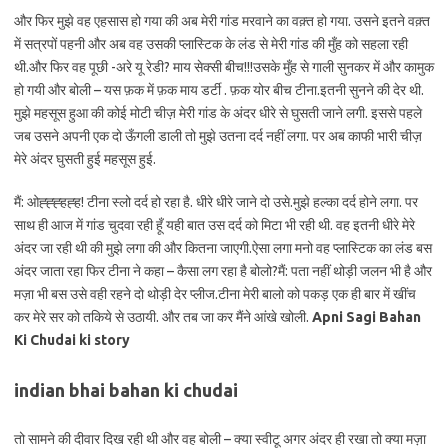
और फिर मुझे वह एहसास हो गया की अब मेरी गांड मरवाने का वक़्त हो गया. उसने इतने वक़्त
में सत्रपों पहनी और अब वह उसकी प्लास्टिक के लंड से मेरी गांड की मुँह को सहला रही
थी.और फिर वह पूछी -अरे यू रेडी? माय सेक्सी बीच!!!उसके मुँह से गाली सुनकर में और कामुक
हो गयी और बोली – यस फ़क में फ़क माय डर्टी . फ़क योर बीच टीना.इतनी सुनने की देर थी.
मुझे महसूस हुआ की कोई मोटी चीज़ मेरी गांड के अंदर धीरे से घुसती जाने लगी. इससे पहले
जब उसने अपनी एक दो ऊँगली डाली तो मुझे उतना दर्द नहीं लगा. पर अब काफी भारी चीज़
मेरे अंदर घुसती हुई महसूस हुई.
मैं: ओह्ह्ह्हह्ह! टीना स्लो दर्द हो रहा है. धीरे धीरे जाने दो उसे.मुझे हल्का दर्द होने लगा. पर
साथ ही आज में गांड चुदवा रही हूँ यही बात उस दर्द को मिटा भी रही थी. वह इतनी धीरे मेरे
अंदर जा रही थी की मुझे लगा की और कितना जाएगी.ऐसा लगा मनो वह प्लास्टिक का लंड बस
अंदर जाता रहा फिर टीना ने कहा – कैसा लग रहा है बोलो?मैं: पता नहीं थोड़ी जलन भी है और
मज़ा भी बस उसे वही रहने दो थोड़ी देर प्लीज.टीना मेरी बालो को पकड़ एक ही बार में खींच
कर मेरे सर को तकिये से उठायी. और तब जा कर मैंने आंखे खोली.
Apni Sagi Bahan
Ki Chudai ki story
indian bhai bahan ki chudai
तो सामने की दीवार दिख रही थी और वह बोली – क्या स्वीटू अगर अंदर ही रखा तो क्या मज़ा