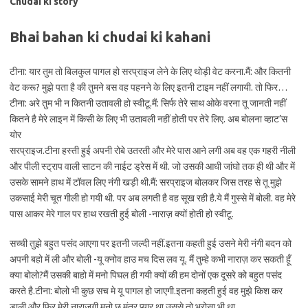
Chudai ki story
Bhai bahan ki chudai ki kahani
टीना: यार तुम तो बिलकुल पागल हो सरप्राइज लेने के लिए थोड़ी वेट करना.मैं: और कितनी
वेट करू? मुझे पता है की तुमने बस वह पहनने के लिए इतनी टाइम नहीं लगायी. तो फिर…
टीना: अरे तुम भी न कितनी उतावली हो स्वीटू.मैं: सिर्फ तेरे साथ ओके वरना तू जानती नहीं
कितने है मेरे लाइन में किसी के लिए भी उतावली नहीं होती पर तेरे लिए. अब बोलना व्हाट’स
योर
सरप्राइज.टीना हस्ती हुई अपनी रोबे उतरती और मेरे पास आने लगी अब वह एक गहरी नीली
और पीली स्ट्राप वाली साटन की नाईट ड्रेस में थी. जो उसकी आधी जांघो तक ही थी और में
उसके सामने हाथ में टॉवल लिए नंगी खड़ी थी.मैं: सरप्राइज बोलकर जिस तरह से तू मुझे
उकसाई मेरी चूत गीली हो गयी थी. पर अब लगती है वह सूख रही है.ये मैं गुस्से में बोली. वह मेरे
पास आकर मेरे गाल पर हाथ रखती हुई बोली -नाराज़ क्यों होती हो स्वीटू.
सच्ची तुझे बहुत पसंद आएगा पर इतनी जल्दी नहीं.इतना कहती हुई उसने मेरी नंगी बदन को
अपनी बहो में ली और बोली -यू क्नोव हाउ मच दिस लव यू. मैं तुम्हे कभी नाराज़ कर सकती हूँ
क्या बोलो?मैं उसकी बाहो में मनो पिघल ही गयी क्यों की हम दोनों एक दूसरे को बहुत पसंद
करते है.टीना: बोलो भी कुछ सच मे यू पागल हो जाएगी.इतना कहती हुई वह मुझे किश कर
डाली और फिर मेरी नाराज़गी मनो छू मंतर प्यार था उससे तो भरोसा भी था.