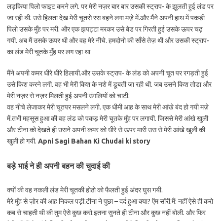
लड़किया पिलो फाइट करने लगे. पर मेरी नज़र बार बार उसकी स्ट्राप- के झूलती हुई लंड पर
जा रही थी. उसे हिलता देख मेरी चूतसे रस बहने लगा मज़े में.और मैंने अपनी हाथ में पकड़ी
पिलो उसके मुँह पर मरी. और एक झपट्टा मरकर उसे बेड पर गिरती हुई उसके ऊपर चढ़
गयी. अब मैं उसके ऊपर थी और वह मेरे नीचे. हमदोनो की साँसे तेज़ थी और उसकी स्ट्राप-
का लंड मेरी चूतके मुँह पर लग रहा था
मैंने अपनी कमर धीरे धीरे हिलायी.और उसके स्ट्राप- के लंड को अपनी चूत पर रगड़ती हुई
उसे किश करने लगी. वह भी मेरी किश के नशे में डूबती जा रही थी. जब उसने किश तोडा और
मेरी नज़र से नज़र मिलती हुई अपनी उंगलियों को चाटी.
वह नीचे लेजाकर मेरी चूतपर मसलने लगी. एक धीमी आह के साथ मेरी आंखे बंद हो गयी मज़े
में.तभी महसूस हुआ की वह लंड को पकड़ मेरी चूतके मुँह पर लगायी. जिससे मेरी आंखे खुली
और टीना को देखते ही उसने अपनी कमर को धीरे से ऊपर मारी उस से मेरी आंखे खुली की
खुली हो गयी.
Apni Sagi Bahan Ki Chudai ki story
बड़े भाई ने ही अपनी बहन की चुदाई की
क्यों की वह नकली लंड मेरी चूतकी होठो को फैलती हुई अंदर घुस गयी.
मेरे मुँह से ज़ोर की आह निकल पड़ी.टीना ने पुछा – दर्द हुआ क्या? ऍम सॉरी.मैं: नहीं ऐसे ही करो
कब से चाहती थी की तुम ऐसे कुछ करो.इतना सुनते ही टीना और कुछ नहीं बोली. और फिर