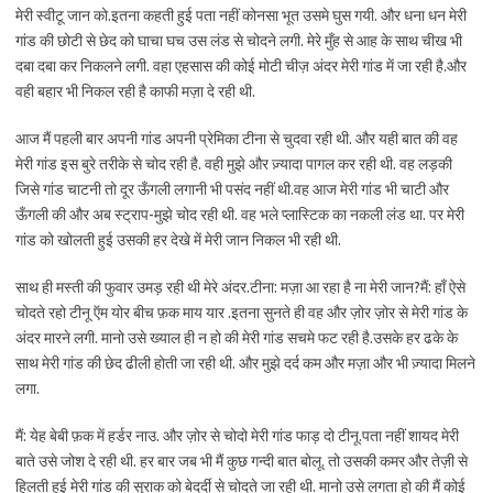
मेरी स्वीटू जान को.इतना कहती हुई पता नहीं कोनसा भूत उसमे घुस गयी. और धना धन मेरी
गांड की छोटी से छेद को घाचा घच उस लंड से चोदने लगी. मेरे मुँह से आह के साथ चीख भी
दबा दबा कर निकलने लगी. वहा एहसास की कोई मोटी चीज़ अंदर मेरी गांड में जा रही है.और
वही बहार भी निकल रही है काफी मज़ा दे रही थी.
आज मैं पहली बार अपनी गांड अपनी प्रेमिका टीना से चुदवा रही थी. और यही बात की वह
मेरी गांड इस बुरे तरीके से चोद रही है. वही मुझे और ज़्यादा पागल कर रही थी. वह लड़की
जिसे गांड चाटनी तो दूर ऊँगली लगानी भी पसंद नहीं थी.वह आज मेरी गांड भी चाटी और
ऊँगली की और अब स्ट्राप-मुझे चोद रही थी. वह भले प्लास्टिक का नकली लंड था. पर मेरी
गांड को खोलती हुई उसकी हर देखे में मेरी जान निकल भी रही थी.
साथ ही मस्ती की फुवार उमड़ रही थी मेरे अंदर.टीना: मज़ा आ रहा है ना मेरी जान?मैं: हाँ ऐसे
चोदते रहो टीनू ऍम योर बीच फ़क माय यार .इतना सुनते ही वह और ज़ोर ज़ोर से मेरी गांड के
अंदर मारने लगी. मानो उसे ख्याल ही न हो की मेरी गांड सचमे फट रही है.उसके हर ढके के
साथ मेरी गांड की छेद ढीली होती जा रही थी. और मुझे दर्द कम और मज़ा और भी ज़्यादा मिलने
लगा.
मैं: येह बेबी फ़क में हर्डर नाउ. और ज़ोर से चोदो मेरी गांड फाड़ दो टीनू.पता नहीं शायद मेरी
बाते उसे जोश दे रही थी. हर बार जब भी मैं कुछ गन्दी बात बोलू. तो उसकी कमर और तेज़ी से
हिलती हुई मेरी गांड की सुराक को बेदर्दी से चोदते जा रही थी. मानो उसे लगता हो की मैं कोई