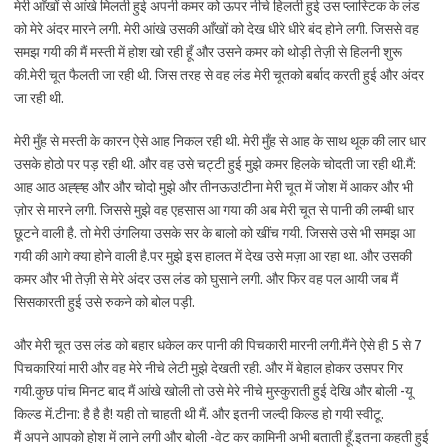
मेरी आँखों से आंखे मिलती हुई अपनी कमर को ऊपर नीचे हिलती हुई उस प्लास्टिक के लंड
को मेरे अंदर मारने लगी. मेरी आंखे उसकी आँखों को देख धीरे धीरे बंद होने लगी. जिससे वह
समझ गयी की मैं मस्ती में होश खो रही हूँ और उसने कमर को थोड़ी तेज़ी से हिलनी शुरू
की.मेरी चूत फैलती जा रही थी. जिस तरह से वह लंड मेरी चूतको बर्बाद करती हुई और अंदर
जा रही थी.
मेरी मुँह से मस्ती के कारन ऐसे आह निकल रही थी. मेरी मुँह से आह के साथ थूक की लार धार
उसके होठो पर पड़ रही थी. और वह उसे चट्टी हुई मुझे कमर हिलके चोदती जा रही थी.मैं:
आह आठ अह्ह्ह और और चोदो मुझे और तीनऊउ!टीना मेरी चूत में जोश में आकर और भी
ज़ोर से मारने लगी. जिससे मुझे वह एहसास आ गया की अब मेरी चूत से पानी की लम्बी धार
छूटने वाली है. तो मेरी उंगलिया उसके सर के बालो को खींच गयी. जिससे उसे भी समझ आ
गयी की आगे क्या होने वाली है.पर मुझे इस हालत में देख उसे मज़ा आ रहा था. और उसकी
कमर और भी तेज़ी से मेरे अंदर उस लंड को घुसाने लगी. और फिर वह पल आयी जब मैं
सिसकारती हुई उसे रुकने को बोल पड़ी.
और मेरी चूत उस लंड को बहार धकेल कर पानी की पिचकारी मारनी लगी.मैंने ऐसे ही 5 से 7
पिचकारियां मारी और वह मेरे नीचे लेटी मुझे देखती रही. और में बेहाल होकर उसपर गिर
गयी.कुछ पांच मिनट बाद मैं आंखे खोली तो उसे मेरे नीचे मुस्कुराती हुई देखि और बोली -यू
किल्ड में.टीना: है है है! यही तो चाहती थी मैं. और इतनी जल्दी किल्ड हो गयी स्वीटू.
मैं अपने आपको होश में लाने लगी और बोली -वेट कर कामिनी अभी बताती हूँ.इतना कहती हुई