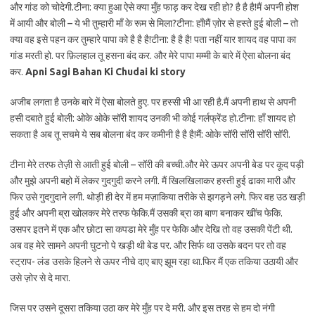
और गांड को चोदेगी.टीना: क्या हुआ ऐसे क्या मुँह फाड़ कर देख रही हो? है है है!मैं अपनी होश
में आयी और बोली – ये भी तुम्हारी माँ के रूम से मिला?टीना: हाँ!मैं ज़ोर से हस्ते हुई बोली – तो
क्या वह इसे पहन कर तुम्हारे पापा को है है है!टीना: है है है! पता नहीं यार शायद वह पापा का
गांड मरती हो. पर फ़िलहाल तू हसना बंद कर. और मेरे पापा मम्मी के बारे में ऐसा बोलना बंद
कर.
Apni Sagi Bahan Ki Chudai ki story
अजीब लगता है उनके बारे में ऐसा बोलते हुए. पर हस्सी भी आ रही है.मैं अपनी हाथ से अपनी
हसी दबाते हुई बोली: ओके ओके सॉरी शायद उनकी भी कोई गर्लफ्रेंड हो.टीना: हाँ शायद हो
सकता है अब तू सचमे ये सब बोलना बंद कर कमीनी है है है!मैं: ओके सॉरी सॉरी सॉरी सॉरी.
टीना मेरे तरफ तेज़ी से आती हुई बोली – सॉरी की बच्ची.और मेरे ऊपर अपनी बेड पर कूद पड़ी
और मुझे अपनी बहो में लेकर गुदगुदी करने लगी. मैं खिलखिलाकर हस्ती हुई ढाका मारी और
फिर उसे गुदगुदाने लगी. थोड़ी ही देर में हम मज़ाकिया तरीके से झगड़ने लगे. फिर वह उठ खड़ी
हुई और अपनी ब्रा खोलकर मेरे तरफ फेकि.मैं उसकी ब्रा का बाण बनाकर खींच फेकि.
उसपर इतने में एक और छोटा सा कपडा मेरे मुँह पर फेकि और देखि तो वह उसकी पेंटी थी.
अब वह मेरे सामने अपनी घुटनो पे खड़ी थी बेड पर. और सिर्फ था उसके बदन पर तो वह
स्ट्राप- लंड उसके हिलने से ऊपर नीचे दाए बाए झूम रहा था.फिर मैं एक तकिया उठायी और
उसे ज़ोर से दे मारा.
जिस पर उसने दूसरा तकिया उठा कर मेरे मुँह पर दे मरी. और इस तरह से हम दो नंगी