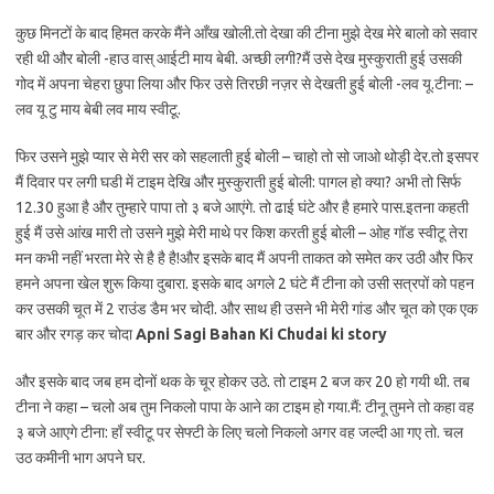
कुछ मिनटों के बाद हिमत करके मैंने आँख खोली.तो देखा की टीना मुझे देख मेरे बालो को सवार
रही थी और बोली -हाउ वास् आईटी माय बेबी. अच्छी लगी?मैं उसे देख मुस्कुराती हुई उसकी
गोद में अपना चेहरा छुपा लिया और फिर उसे तिरछी नज़र से देखती हुई बोली -लव यू.टीना: –
लव यू टु माय बेबी लव माय स्वीटू.
फिर उसने मुझे प्यार से मेरी सर को सहलाती हुई बोली – चाहो तो सो जाओ थोड़ी देर.तो इसपर
मैं दिवार पर लगी घडी में टाइम देखि और मुस्कुराती हुई बोली: पागल हो क्या? अभी तो सिर्फ
12.30 हुआ है और तुम्हारे पापा तो ३ बजे आएंगे. तो ढाई घंटे और है हमारे पास.इतना कहती
हुई मैं उसे आंख मारी तो उसने मुझे मेरी माथे पर किश करती हुई बोली – ओह गॉड स्वीटू तेरा
मन कभी नहीं भरता मेरे से है है है!और इसके बाद मैं अपनी ताकत को समेत कर उठी और फिर
हमने अपना खेल शुरू किया दुबारा. इसके बाद अगले 2 घंटे मैं टीना को उसी सत्रपों को पहन
कर उसकी चूत में 2 राउंड डैम भर चोदी. और साथ ही उसने भी मेरी गांड और चूत को एक एक
बार और रगड़ कर चोदा
Apni Sagi Bahan Ki Chudai ki story
और इसके बाद जब हम दोनों थक के चूर होकर उठे. तो टाइम 2 बज कर 20 हो गयी थी. तब
टीना ने कहा – चलो अब तुम निकलो पापा के आने का टाइम हो गया.मैं: टीनू तुमने तो कहा वह
३ बजे आएगे टीना: हाँ स्वीटू पर सेफ्टी के लिए चलो निकलो अगर वह जल्दी आ गए तो. चल
उठ कमीनी भाग अपने घर.