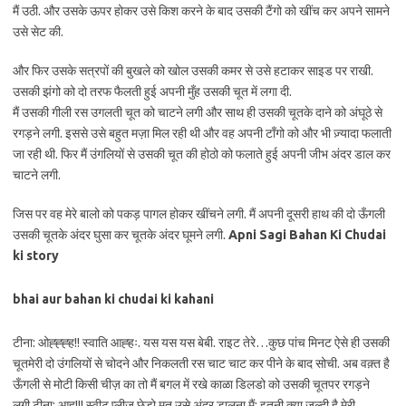
मैं उठी. और उसके ऊपर होकर उसे किश करने के बाद उसकी टैंगो को खींच कर अपने सामने
उसे सेट की.
और फिर उसके सत्रपों की बुखले को खोल उसकी कमर से उसे हटाकर साइड पर राखी.
उसकी झंगो को दो तरफ फैलती हुई अपनी मुँह उसकी चूत में लगा दी.
मैं उसकी गीली रस उगलती चूत को चाटने लगी और साथ ही उसकी चूतके दाने को अंघूठे से
रगड़ने लगी. इससे उसे बहुत मज़ा मिल रही थी और वह अपनी टाँगो को और भी ज़्यादा फलाती
जा रही थी. फिर मैं उंगलियों से उसकी चूत की होठो को फलाते हुई अपनी जीभ अंदर डाल कर
चाटने लगी.
जिस पर वह मेरे बालो को पकड़ पागल होकर खींचने लगी. मैं अपनी दूसरी हाथ की दो ऊँगली
उसकी चूतके अंदर घुसा कर चूतके अंदर घूमने लगी.
Apni Sagi Bahan Ki Chudai
ki story
bhai aur bahan ki chudai ki kahani
टीना: ओह्ह्ह्ह!! स्वाति आह्हः. यस यस यस बेबी. राइट तेरे…कुछ पांच मिनट ऐसे ही उसकी
चूतमेरी दो उंगलियों से चोदने और निकलती रस चाट चाट कर पीने के बाद सोची. अब वक़्त है
ऊँगली से मोटी किसी चीज़ का तो मैं बगल में रखे काळा डिलडो को उसकी चूतपर रगड़ने
लगी.टीना: आह!!! स्वीटू प्लीज छेड़ो मत उसे अंदर डालना.मैं: इतनी क्या जल्दी है मेरी