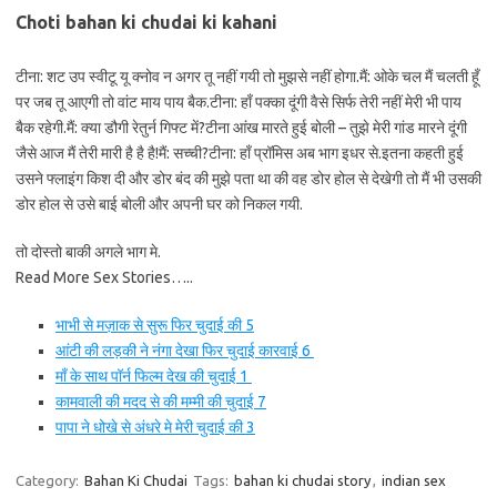
Choti bahan ki chudai ki kahani
टीना: शट उप स्वीटू यू क्नोव न अगर तू नहीं गयी तो मुझसे नहीं होगा.मैं: ओके चल मैं चलती हूँ
पर जब तू आएगी तो वांट माय पाय बैक.टीना: हाँ पक्का दूंगी वैसे सिर्फ तेरी नहीं मेरी भी पाय
बैक रहेगी.मैं: क्या डौगी रेतुर्न गिफ्ट में?टीना आंख मारते हुई बोली – तुझे मेरी गांड मारने दूंगी
जैसे आज मैं तेरी मारी है है है!मैं: सच्ची?टीना: हाँ प्रॉमिस अब भाग इधर से.इतना कहती हुई
उसने फ्लाइंग किश दी और डोर बंद की मुझे पता था की वह डोर होल से देखेगी तो मैं भी उसकी
डोर होल से उसे बाई बोली और अपनी घर को निकल गयी.
तो दोस्तो बाकी अगले भाग मे.
Read More Sex Stories…..
भाभी से मज़ाक से सुरू फिर चुदाई की 5
आंटी की लड़की ने नंगा देखा फिर चुदाई कारवाई 6
माँ के साथ पॉर्न फिल्म देख की चुदाई 1
कामवाली की मदद से की मम्मी की चुदाई 7
पापा ने धोखे से अंधरे मे मेरी चुदाई की 3
Category:
Bahan Ki Chudai
Tags:
bahan ki chudai story
,
indian sex