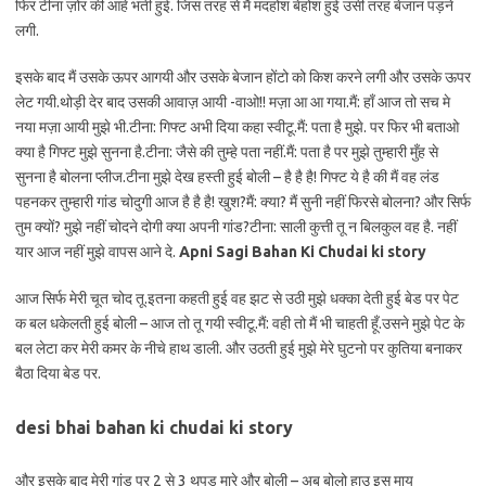
फिर टीना ज़ोर की आहे भर्ती हुई. जिस तरह से मैं मदहोश बेहोश हुई उसी तरह बेजान पड़ने
लगी.
इसके बाद मैं उसके ऊपर आगयी और उसके बेजान होंटो को किश करने लगी और उसके ऊपर
लेट गयी.थोड़ी देर बाद उसकी आवाज़ आयी -वाओ!! मज़ा आ आ गया.मैं: हाँ आज तो सच मे
नया मज़ा आयी मुझे भी.टीना: गिफ्ट अभी दिया कहा स्वीटू.मैं: पता है मुझे. पर फिर भी बताओ
क्या है गिफ्ट मुझे सुनना है.टीना: जैसे की तुम्हे पता नहीं.मैं: पता है पर मुझे तुम्हारी मुँह से
सुनना है बोलना प्लीज.टीना मुझे देख हस्ती हुई बोली – है है है! गिफ्ट ये है की मैं वह लंड
पहनकर तुम्हारी गांड चोदुगी आज है है है! खुश?मैं: क्या? मैं सुनी नहीं फिरसे बोलना? और सिर्फ
तुम क्यों? मुझे नहीं चोदने दोगी क्या अपनी गांड?टीना: साली कुत्ती तू न बिलकुल वह है. नहीं
यार आज नहीं मुझे वापस आने दे.
Apni Sagi Bahan Ki Chudai ki story
आज सिर्फ मेरी चूत चोद तू.इतना कहती हुई वह झट से उठी मुझे धक्का देती हुई बेड पर पेट
क बल धकेलती हुई बोली – आज तो तू गयी स्वीटू.मैं: वही तो मैं भी चाहती हूँ.उसने मुझे पेट के
बल लेटा कर मेरी कमर के नीचे हाथ डाली. और उठती हुई मुझे मेरे घुटनो पर कुतिया बनाकर
बैठा दिया बेड पर.
desi bhai bahan ki chudai ki story
और इसके बाद मेरी गांड पर 2 से 3 थपड मारे और बोली – अब बोलो हाउ इस माय