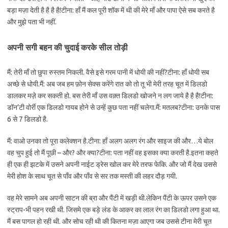
बड़ा मज़ा देती है है है है!टीना: हाँ मैं कल पूरी शॉक में थी की मेरे माँ और पापा ऐसे सब करते है
और मुझे पता भी नहीं.
अपनी सगी बहन की चुदाई करके सील तोड़ी
मैं: तेरी माँ तो छुपा रुस्तम निकली. वैसे इसे गरम पानी में धोयी की नहीं?टीना: हाँ धोयी सब
अच्छे से धोयी.मैं: अब जब हम फ़ोन सेक्स करेंगे रात को तो तू भी मेरी तरह चूत में डिलडो
डालकर मज़े कर सकती हो. बस तेरी माँ उस वक़्त डिलडो खोजने न लग जाये है है है!टीना:
डॉन’टी वोर्री एक डिलडो गायब होने से उन्हें कुछ पता नहीं चलेगा.मैं: मतलब?टीना: उनके पास
6 से 7 डिलडो है.
मैं: वाओ उनका तो पूरा कलेक्शन है.टीना: हाँ अलग अलग रंग और साइज की और…ये बोल
वह चुप हुई तो मैं पूछी – और? और क्या?टीना: पता नहीं वह इसका क्या करती है.इतना कहते
ही एक ही झटके में उसने अपनी नाईट ड्रेस खोल कर मेरे तरफ फेकि. और जो मैं देख उससे
मेरी होश के साथ चूत से पाँव और पाँव से सर तक मस्ती की लहर दौड़ गयी.
वह मेरे सामने अब अपनी साटन की ब्रा और पैंटी में खड़ी थी.लेकिन पैंटी के ऊपर उसने एक
स्ट्राप-भी पहन रखी थी. जिसमे एक बड़े लंड के आकर का लाल रंग का डिलडो लगा हुआ था.
मैं बस पागल हो रही थी. और सोच रही थी की कितना मज़ा आएगा जब उससे टीना मेरी चूत